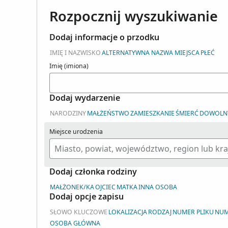
Rozpocznij wyszukiwanie
Dodaj informacje o przodku
IMIĘ I NAZWISKO
ALTERNATYWNA NAZWA MIEJSCA
PŁEĆ
Imię (imiona)
Dodaj wydarzenie
NARODZINY
MAŁŻEŃSTWO
ZAMIESZKANIE
ŚMIERĆ
DOWOLN
Miejsce urodzenia
Dodaj członka rodziny
MAŁŻONEK/KA
OJCIEC
MATKA
INNA OSOBA
Dodaj opcje zapisu
SŁOWO KLUCZOWE
LOKALIZACJA
RODZAJ
NUMER PLIKU
NUM
OSOBA GŁÓWNA