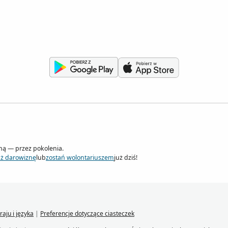
iną — przez pokolenia.
aż darowiznę
lub
zostań wolontariuszem
już dziś!
raju i języka
|
Preferencje dotyczące ciasteczek