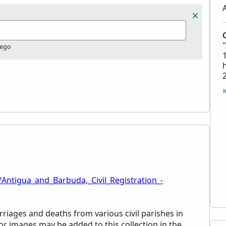
nego
/Antigua_and_Barbuda,_Civil_Registration_-
arriages and deaths from various civil parishes in
r images may be added to this collection in the