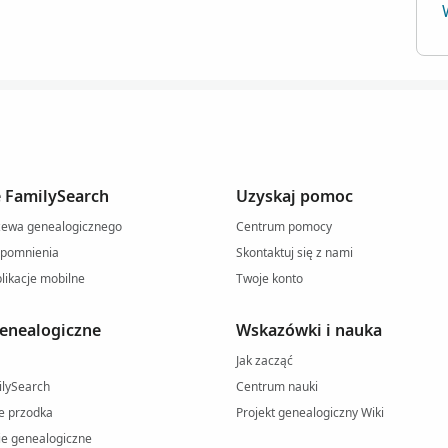
e FamilySearch
Uzyskaj pomoc
rzewa genealogicznego
Centrum pomocy
spomnienia
Skontaktuj się z nami
likacje mobilne
Twoje konto
enealogiczne
Wskazówki i nauka
Jak zacząć
ilySearch
Centrum nauki
e przodka
Projekt genealogiczny Wiki
e genealogiczne