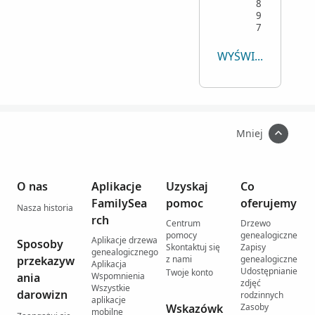
8
9
7
WYŚWIETL WSZYSTKIE
Mniej
O nas
Aplikacje
Uzyskaj
Co
FamilySea
pomoc
oferujemy
Nasza historia
rch
Centrum
Drzewo
pomocy
genealogiczne
Aplikacje drzewa
Sposoby
Skontaktuj się
Zapisy
genealogicznego
przekazyw
z nami
genealogiczne
Aplikacja
Udostępnianie
Twoje konto
ania
Wspomnienia
zdjęć
Wszystkie
darowizn
rodzinnych
aplikacje
Wskazówk
Zasoby
mobilne