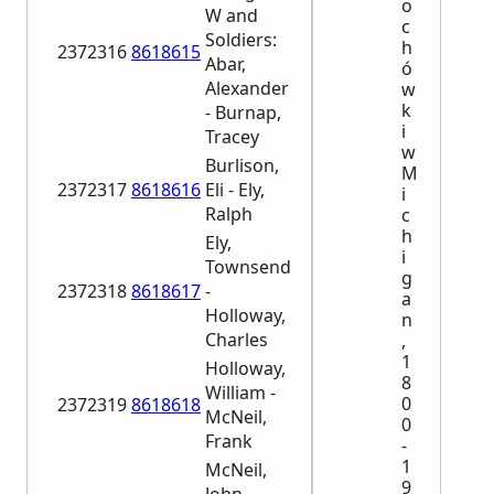
o
W and
c
Soldiers:
h
2372316
8618615
Abar,
ó
Alexander
w
k
- Burnap,
i
Tracey
w
Burlison,
M
2372317
8618616
Eli - Ely,
i
Ralph
c
h
Ely,
i
Townsend
g
2372318
8618617
-
a
Holloway,
n
Charles
,
1
Holloway,
8
William -
0
2372319
8618618
McNeil,
0
Frank
-
1
McNeil,
9