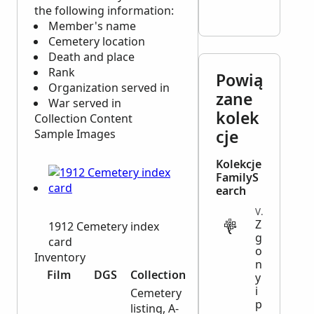
the following information:
Member's name
Cemetery location
Death and place
Rank
Powią
Organization served in
zane
War served in
kolek
Collection Content
cje
Sample Images
Kolekcje
FamilyS
earch
VITAL
Z
1912 Cemetery index
g
card
o
Inventory
n
Film
DGS
Collection
y
i
Cemetery
p
listing, A-