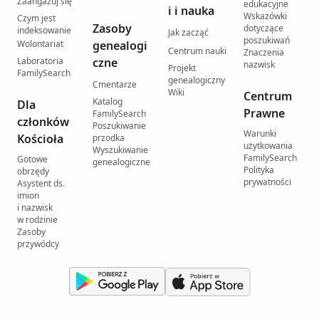
Zaangażuj się
edukacyjne
i i nauka
Wskazówki
Czym jest
Zasoby
dotyczące
indeksowanie
Jak zacząć
poszukiwań
Wolontariat
genealogi
Centrum nauki
Znaczenia
Laboratoria
czne
nazwisk
Projekt
FamilySearch
genealogiczny
Cmentarze
Wiki
Centrum
Katalog
Dla
Prawne
FamilySearch
członków
Poszukiwanie
Warunki
Kościoła
przodka
użytkowania
Wyszukiwanie
FamilySearch
Gotowe
genealogiczne
Polityka
obrzędy
prywatności
Asystent ds.
imion
i nazwisk
w rodzinie
Zasoby
przywódcy