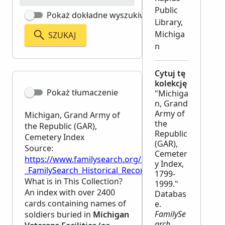
Public
Pokaż dokładne wyszukiwanie
Library,
Michiga
SZUKAJ
n
Cytuj tę
kolekcję
Pokaż tłumaczenie
"Michiga
n, Grand
Army of
Michigan, Grand Army of
the
the Republic (GAR),
Republic
Cemetery Index
(GAR),
Source:
Cemeter
https://www.familysearch.org/en/wiki/Michigan,_G
y Index,
_FamilySearch_Historical_Records
1799-
What is in This Collection?
1999."
An index with over 2400
Databas
cards containing names of
e.
FamilySe
soldiers buried in
Michigan
arch
.