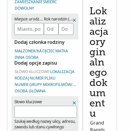
ZAMIESZKANIE
ŚMIERĆ
DOWOLNY
Lok
Miejsce urodzenia
Rok narodzin (zakres)
aliz
acja
ory
Dodaj członka rodziny
gin
MAŁŻONEK/KA
OJCIEC
MATKA
INNA OSOBA
aln
Dodaj opcje zapisu
ego
SŁOWO KLUCZOWE
LOKALIZACJA
RODZAJ
NUMER PLIKU
dok
NUMER GRUPY MIKROFILMÓW/MIKROFISZ/ZDJĘĆ (DGS)
OSOBA GŁÓWNA
um
Słowo kluczowe
ent
u
Szukaj według nazwy ulicy, adresu,
Grand
zawodu lub stanu cywilnego
Rapids