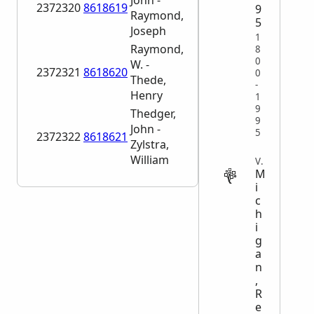
John -
2372320
8618619
9
Raymond,
5
Joseph
1
Raymond,
8
0
W. -
2372321
8618620
0
Thede,
-
Henry
1
9
Thedger,
9
John -
5
2372322
8618621
Zylstra,
William
VITAL
M
i
c
h
i
g
a
n
,
R
e