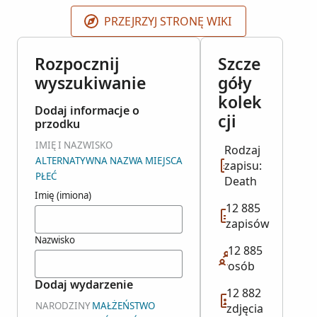
PRZEJRZYJ STRONĘ WIKI
Rozpocznij
Szcze
wyszukiwanie
góły
kolek
Dodaj informacje o
cji
przodku
IMIĘ I NAZWISKO
Rodzaj
ALTERNATYWNA NAZWA MIEJSCA
zapisu:
PŁEĆ
Death
Imię (imiona)
12 885
zapisów
Nazwisko
12 885
osób
Dodaj wydarzenie
12 882
NARODZINY
MAŁŻEŃSTWO
zdjęcia