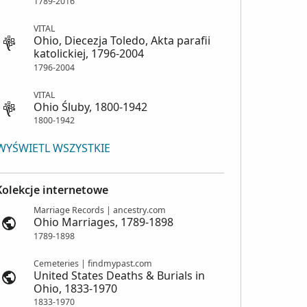
1789-2016
VITAL
Ohio, Diecezja Toledo, Akta parafii
katolickiej, 1796-2004
1796-2004
VITAL
Ohio Śluby, 1800-1942
1800-1942
WYŚWIETL WSZYSTKIE
Kolekcje internetowe
Marriage Records | ancestry.com
Ohio Marriages, 1789-1898
1789-1898
Cemeteries | findmypast.com
United States Deaths & Burials in
Ohio, 1833-1970
1833-1970