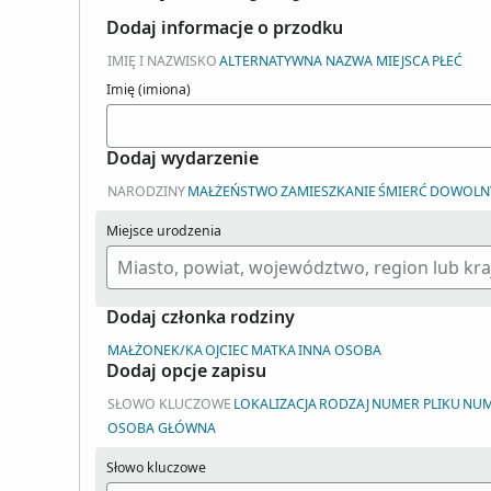
Dodaj informacje o przodku
IMIĘ I NAZWISKO
ALTERNATYWNA NAZWA MIEJSCA
PŁEĆ
Imię (imiona)
Dodaj wydarzenie
NARODZINY
MAŁŻEŃSTWO
ZAMIESZKANIE
ŚMIERĆ
DOWOLN
Miejsce urodzenia
Dodaj członka rodziny
MAŁŻONEK/KA
OJCIEC
MATKA
INNA OSOBA
Dodaj opcje zapisu
SŁOWO KLUCZOWE
LOKALIZACJA
RODZAJ
NUMER PLIKU
NUM
OSOBA GŁÓWNA
Słowo kluczowe