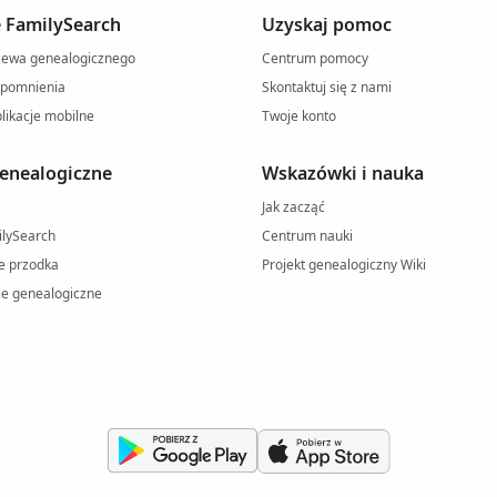
e FamilySearch
Uzyskaj pomoc
rzewa genealogicznego
Centrum pomocy
spomnienia
Skontaktuj się z nami
likacje mobilne
Twoje konto
enealogiczne
Wskazówki i nauka
Jak zacząć
ilySearch
Centrum nauki
e przodka
Projekt genealogiczny Wiki
e genealogiczne