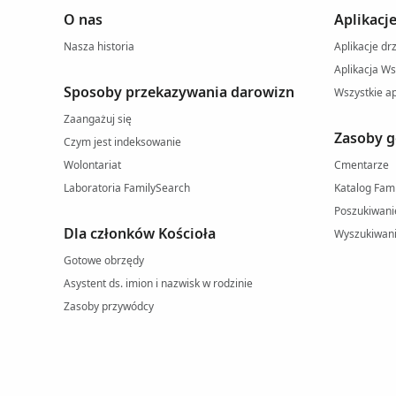
O nas
Aplikacj
Nasza historia
Aplikacje d
Aplikacja W
Sposoby przekazywania darowizn
Wszystkie ap
Zaangażuj się
Zasoby g
Czym jest indeksowanie
Wolontariat
Cmentarze
Laboratoria FamilySearch
Katalog Fam
Poszukiwani
Dla członków Kościoła
Wyszukiwani
Gotowe obrzędy
Asystent ds. imion i nazwisk w rodzinie
Zasoby przywódcy