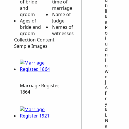
u
of bride
time of
b
and
marriage
li
groom
Name of
k
Ages of
Judge
a
bride and
Names of
P
o
groom
witnesses
ł
Collection Content
u
Sample Images
d
n
i
o
w
e
j
Marriage Register,
A
1864
f
r
y
k
i,
N
a