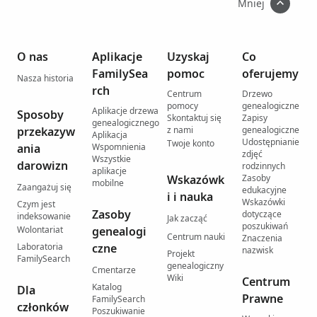
Mniej
O nas
Aplikacje
Uzyskaj
Co
FamilySea
pomoc
oferujemy
Nasza historia
rch
Centrum
Drzewo
pomocy
genealogiczne
Aplikacje drzewa
Sposoby
Skontaktuj się
Zapisy
genealogicznego
przekazyw
z nami
genealogiczne
Aplikacja
Udostępnianie
Twoje konto
ania
Wspomnienia
zdjęć
Wszystkie
darowizn
rodzinnych
aplikacje
Wskazówk
Zasoby
mobilne
Zaangażuj się
edukacyjne
i i nauka
Wskazówki
Czym jest
Zasoby
dotyczące
indeksowanie
Jak zacząć
poszukiwań
Wolontariat
genealogi
Centrum nauki
Znaczenia
Laboratoria
czne
nazwisk
Projekt
FamilySearch
genealogiczny
Cmentarze
Wiki
Centrum
Katalog
Dla
Prawne
FamilySearch
członków
Poszukiwanie