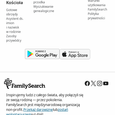
Warunki
Kościoła
przodka
użytkowania
Wyszukiwanie
FamilySearch
Gotowe
genealogiczne
Polityka
obrzędy
prywatności
Asystent ds.
imion
i nazwisk
w rodzinie
Zasoby
przywódcy
Inspirujemy ludzi z całego świata, aby połączyli się
ze swoją rodziną — przez pokolenia.
FamilySearch jest międzynarodową organizacją
non-profit.
Przekaż darowiznę
lub
zostań
wolontariuszem
już dziś!