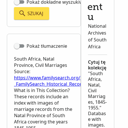
Pokaż dokładne wyszukiwanie
ent
SZUKAJ
u
National
Archives
of South
Pokaż tłumaczenie
Africa
South Africa, Natal
Cytuj tę
Province, Civil Marriages
kolekcję
Source:
"South
https://www.familysearch.org/en/wiki/South_Africa,_
Africa,
_FamilySearch_Historical_Records
Natal,
What is in This Collection?
Civil
Marriag
These records include an
es, 1845-
index with images of
1955."
marriage records from the
Databas
Natal Province of South
e with
Africa covering the years
images.