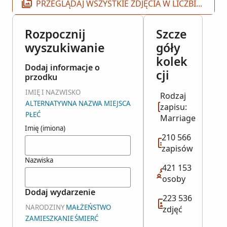
PRZEGLĄDAJ WSZYSTKIE ZDJĘCIA W LICZBIE 223 536
Rozpocznij
Szcze
wyszukiwanie
góły
kolek
Dodaj informacje o
cji
przodku
IMIĘ I NAZWISKO
Rodzaj
ALTERNATYWNA NAZWA MIEJSCA
zapisu:
PŁEĆ
Marriage
Imię (imiona)
210 566
zapisów
Nazwiska
421 153
osoby
Dodaj wydarzenie
223 536
NARODZINY
MAŁŻEŃSTWO
zdjęć
ZAMIESZKANIE
ŚMIERĆ