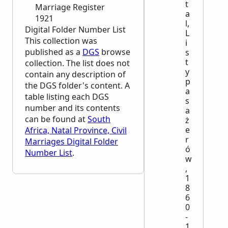
t
Marriage Register
a
1921
l,
Digital Folder Number List
L
This collection was
i
published as a
DGS
browse
s
t
collection. The list does not
y
contain any description of
p
the
DGS
folder's content. A
a
table listing each
DGS
s
number and its contents
a
can be found at
South
ż
e
Africa, Natal Province, Civil
r
Marriages Digital Folder
ó
Number List
.
w
,
1
8
6
0
-
1