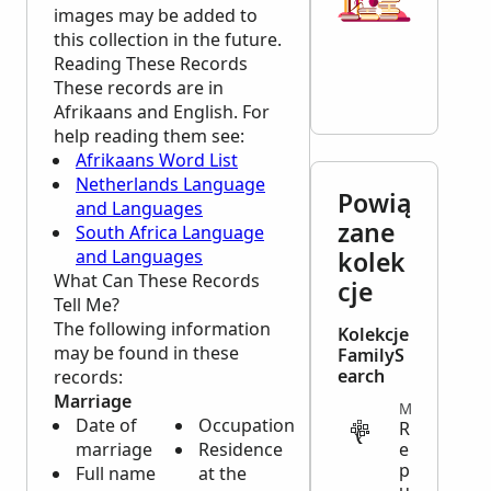
images may be added to
this collection in the future.
Reading These Records
These records are in
Afrikaans and English. For
help reading them see:
Afrikaans Word List
Netherlands Language
Powią
and Languages
zane
South Africa Language
and Languages
kolek
What Can These Records
cje
Tell Me?
The following information
Kolekcje
may be found in these
FamilyS
earch
records:
Marriage
MIGRATION
Date of
Occupation
R
marriage
Residence
e
p
Full name
at the