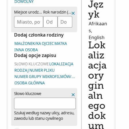
DOWOLNY
Jęz
Miejsce urodzenia
Rok narodzin (zakres)
yk
Afrikaan
s,
Dodaj członka rodziny
English
MAŁŻONEK/KA
OJCIEC
MATKA
Lok
INNA OSOBA
aliz
Dodaj opcje zapisu
SŁOWO KLUCZOWE
LOKALIZACJA
acja
RODZAJ
NUMER PLIKU
ory
NUMER GRUPY MIKROFILMÓW/MIKROFISZ/ZDJĘĆ (DGS)
OSOBA GŁÓWNA
gin
Słowo kluczowe
aln
ego
Szukaj według nazwy ulicy, adresu,
dok
zawodu lub stanu cywilnego
um