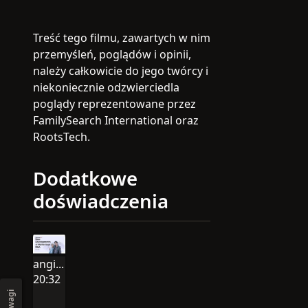
and sifting through your matches
to find the information most
important to you.
Treść tego filmu, zawartych w nim
przemyśleń, poglądów i opinii,
należy całkowicie do jego twórcy i
niekoniecznie odzwierciedla
poglądy reprezentowane przez
FamilySearch International oraz
RootsTech.
Dodatkowe
doświadczenia
angielski
Językiem tej sesji jest angielski
20:32
Czas trwania filmu: 20:32
Uwagi
2025