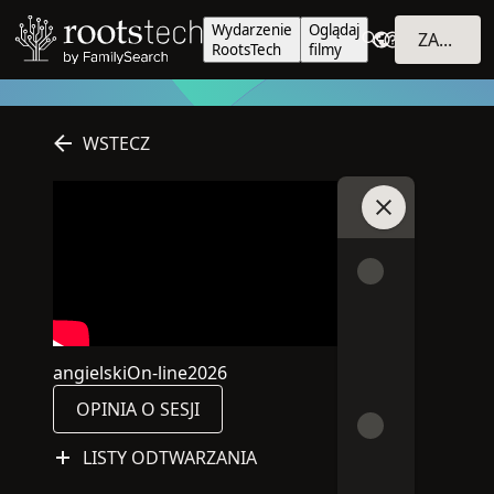
Wydarzenie
Oglądaj
ZALOGUJ SIĘ
RootsTech
filmy
WSTECZ
Dołącz do czatu
angielski
On-line
2026
Językiem tej sesji jest angielski
Ta sesja odbywa się on-line
2026
OPINIA O SESJI
LISTY ODTWARZANIA