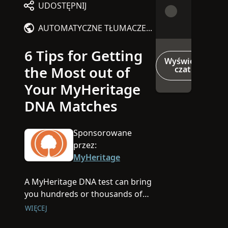
UDOSTĘPNIJ
AUTOMATYCZNE TŁUMACZENIE
6 Tips for Getting
Wyświetl
the Most out of
czat
Your MyHeritage
DNA Matches
Sponsorowane
przez:
MyHeritage
A MyHeritage DNA test can bring
you hundreds or thousands of
DNA Matches. In this video, we’ll
WIĘCEJ
give you some tips for analyzing