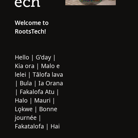
ech
Play
Welcome to
RootsTech!
Video
Hello | G’day |
Kia ora | Malo e
lelei | Tālofa lava
| Bula | Ia Orana
| Fakalofa Atu |
Halo | Mauri |
Lo̧kwe | Bonne
journée |
Fakatalofa | Hai