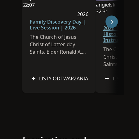
Językiem tej sesji jest angielski
angielski
52:07
Językiem tej sesji j
Czas trwania filmu: 52:07
32:31
2026
Czas trwania filmu
Sesja została opublikowa
Family Discovery Day |
Live Session | 2026
2026 Temple a
History Leader
The Church of Jesus
Instruction
Christ of Latter-day
The Church of 
Saints, Elder Ronald A.
Christ of Latte
Rasband
Saints, Elder Pa
Kearon, Elder 
LISTY ODTWARZANIA
LISTY ODT
Bragg