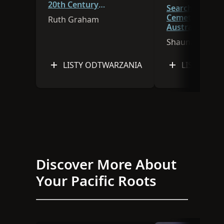
20th Century
Searching for 
Newcomers
Cemetery Reco
Ruth Graham
Australian Sta
Territories
Shauna Hicks
LISTY ODTWARZANIA
LISTY ODT
Discover More About
Your Pacific Roots