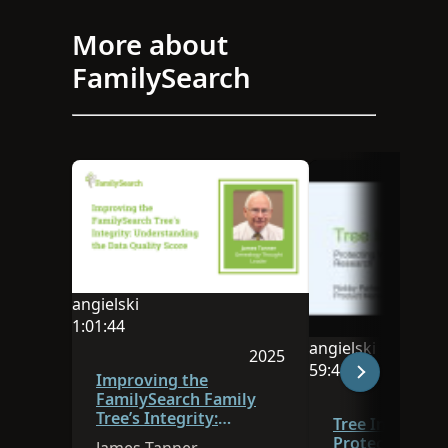
More about
FamilySearch
angielski
Językiem tej sesji jest angielski
1:01:44
Czas trwania filmu: 1:01:44
angielski
2025
Językiem tej sesji j
59:44
Sesja została opublikowa
Improving the
Czas trwania filmu
FamilySearch Family
Tree’s Integrity:
Tree Integrity:
Understanding the Data
Protecting You