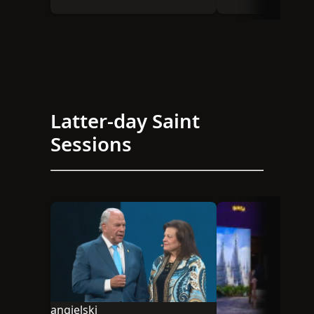
our May 2023
Mothers/Women in
Genealogy content null
Latter-day Saint
Sessions
angielski