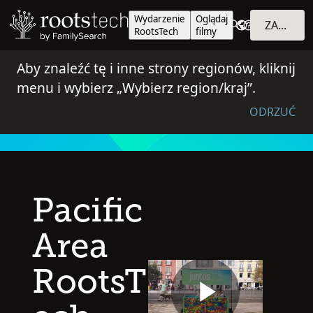
Wydarzenie
Oglądaj
ZALOGUJ SIĘ
RootsTech
filmy
Aby znaleźć tę i inne strony regionów, kliknij
menu i wybierz „Wybierz region/kraj”.
ODRZUĆ
Pacific
Area
RootsT