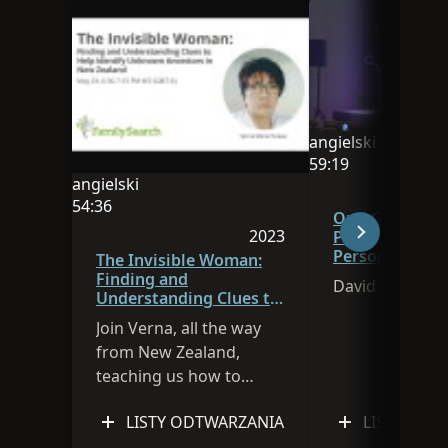
angielski
Językiem tej sesji j
59:19
angielski
Czas trwania filmu
Językiem tej sesji jest angielski
54:36
Oral Genealogy
Czas trwania filmu: 54:36
2023
Pacific: The Es
Personal Ident
Sesja została opublikowa
The Invisible Woman:
Tribal Connect
Finding and
David Ouimett
Understanding Clues to
Help Identify Unknown
Join Verna, all the way
Ancestors in New
from New Zealand,
Zealand
teaching us how to
identify unknown
LISTY ODTWARZANIA
LISTY ODT
ancestors. Watch all of