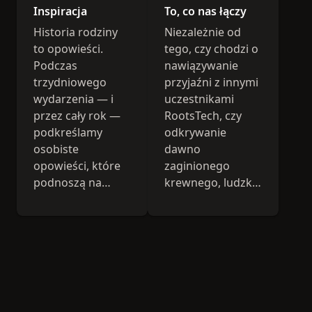
Inspiracja
To, co nas łączy
Historia rodziny
Niezależnie od
to opowieści.
tego, czy chodzi o
Podczas
nawiązywanie
trzydniowego
przyjaźni z innymi
wydarzenia — i
uczestnikami
przez cały rok —
RootsTech, czy
podkreślamy
odkrywanie
osobiste
dawno
opowieści, które
zaginionego
podnoszą na
krewnego, ludzkie
duchu, inspirują,
więzi zawsze były
bawią.
istotą RootsTech.