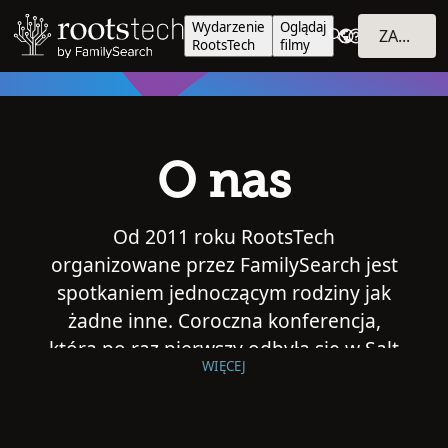
Wydarzenie
Oglądaj
ZALOGUJ SIĘ
RootsTech
filmy
O nas
Od 2011 roku RootsTech
organizowane przez FamilySearch jest
spotkaniem jednoczącym rodziny jak
żadne inne. Coroczna konferencja,
która po raz pierwszy odbyła się w Salt
WIĘCEJ
Lake City w stanie Utah, od tamtych
czasów rozwinęła się i zmieniła.
Niezależnie od tego, czy bierzecie w