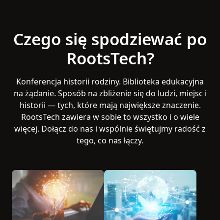
niej udział osobiście, czy on-line,
RootsTech zawsze było świętem
łączenia — łączenia przeszłości,
Czego się spodziewać po
teraźniejszości i przyszłości.
RootsTech?
Konferencja historii rodziny. Biblioteka edukacyjna
na żądanie. Sposób na zbliżenie się do ludzi, miejsc i
historii — tych, które mają największe znaczenie.
RootsTech zawiera w sobie to wszystko i o wiele
więcej. Dołącz do nas i wspólnie świętujmy radość z
tego, co nas łączy.