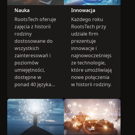
Nauka
Innowacja
RootsTech oferuje
Każdego roku
zajęcia z historii
RootsTech przy
rodziny
udziale firm
dostosowane do
prezentuje
wszystkich
innowacje i
zainteresowań i
najnowocześniejs
poziomów
ze technologie,
umiejętności,
które umożliwiają
dostępne w
nowe połączenia
ponad 40 językach
w historii rodziny.
niemal w każdym
kraju. Krótko
mówiąc, każdy
znajdzie coś dla
siebie.