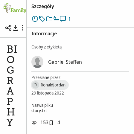
Szczegóły
1
BIOGRAPHY
Informacje
Osoby z etykietą
BI
O
Gabriel Steffen
G
Przesłane przez
R
RonaldJordan
R
A
29 listopada 2022
P
Nazwa pliku
story.txt
H
Y
153
4