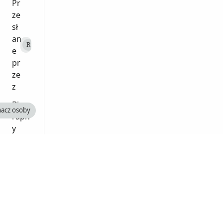
Pr
ze
sł
an
RonaldJordan
R
e
pr
ze
z
Biog
acz osoby
raph
y
Gabr
iel
Step
hens
1645
-
1720