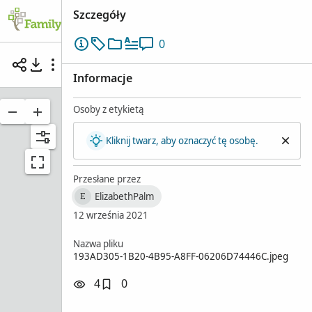
Szczegóły
0
Brak tytułu
Informacje
Osoby z etykietą
Kliknij twarz, aby oznaczyć tę osobę.
Przesłane przez
ElizabethPalm
E
12 września 2021
Nazwa pliku
193AD305-1B20-4B95-A8FF-06206D74446C.jpeg
4
0