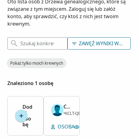
Oto lista osób z Drzewa genealogicznego, które są
związane z tym miejscem. Zaloguj się lub załóż
konto, aby sprawdzić, czy ktoś z nich jest twoim
krewnym.
ZAWĘŹ WYNIKI WYSZUKI
Pokaż tylko moich krewnych
Znaleziono 1 osobę
Cyrus Fellowes
Dod
aj
Mężczyzna
KCLT-QD9
1848–1851
•
oso
bę
OSOBA
WYŚWIETL MIEJSCE P