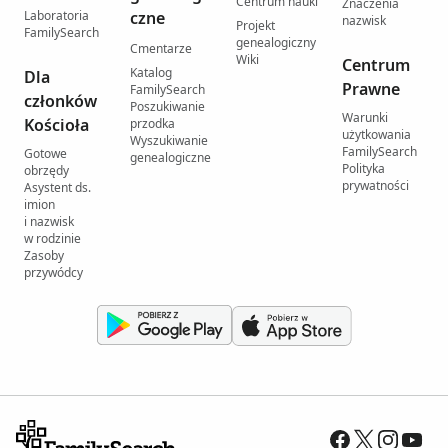
Centrum nauki
Znaczenia
Laboratoria
czne
nazwisk
Projekt
FamilySearch
genealogiczny
Cmentarze
Wiki
Centrum
Katalog
Dla
Prawne
FamilySearch
członków
Poszukiwanie
Warunki
Kościoła
przodka
użytkowania
Wyszukiwanie
FamilySearch
Gotowe
genealogiczne
Polityka
obrzędy
prywatności
Asystent ds.
imion
i nazwisk
w rodzinie
Zasoby
przywódcy