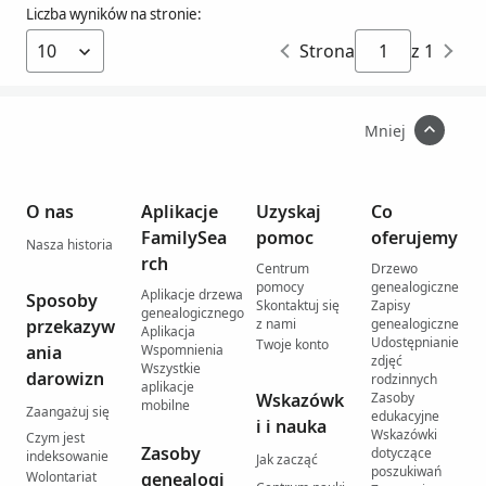
Liczba wyników na stronie:
Strona
z 1
Mniej
O nas
Aplikacje
Uzyskaj
Co
FamilySea
pomoc
oferujemy
Nasza historia
rch
Centrum
Drzewo
pomocy
genealogiczne
Aplikacje drzewa
Sposoby
Skontaktuj się
Zapisy
genealogicznego
przekazyw
z nami
genealogiczne
Aplikacja
Udostępnianie
Twoje konto
ania
Wspomnienia
zdjęć
Wszystkie
darowizn
rodzinnych
aplikacje
Wskazówk
Zasoby
mobilne
Zaangażuj się
edukacyjne
i i nauka
Wskazówki
Czym jest
Zasoby
dotyczące
indeksowanie
Jak zacząć
poszukiwań
Wolontariat
genealogi