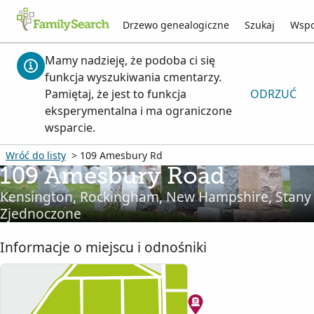
Drzewo genealogiczne
Szukaj
Wspo
Mamy nadzieję, że podoba ci się
funkcja wyszukiwania cmentarzy.
Pamiętaj, że jest to funkcja
ODRZUĆ
eksperymentalna i ma ograniczone
wsparcie.
Wróć do listy
> 109 Amesbury Rd
109 Amesbury Road
Kensington, Rockingham, New Hampshire, Stany
Zjednoczone
Informacje o miejscu i odnośniki