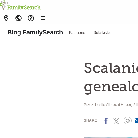
Blog FamilySearch
Kategorie
Subskrybuj
Scalani
geneal
Przez
Leslie Albrecht Huber
2 
Facebook
X
Pinterest
SHARE