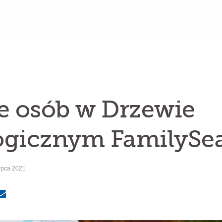
e osób w Drzewie
ogicznym FamilySe
lipca 2021
MailText