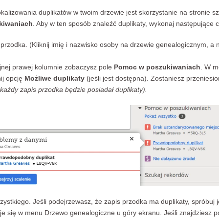
alizowania duplikatów w twoim drzewie jest skorzystanie na stronie s
kiwaniach
. Aby w ten sposób znaleźć duplikaty, wykonaj następujące 
przodka. (Kliknij imię i nazwisko osoby na drzewie genealogicznym, a n
ajnej prawej kolumnie zobaczysz pole
Pomoc w poszukiwaniach
. W 
nij opcję
Możliwe duplikaty
(jeśli jest dostępna). Zostaniesz przeniesi
ażdy zapis przodka będzie posiadał duplikaty).
zystkiego. Jeśli podejrzewasz, że zapis przodka ma duplikaty, spróbu
uje się w menu Drzewo genealogiczne u góry ekranu. Jeśli znajdziesz po