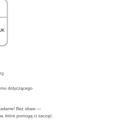
blemu dotyczącego
e zadanie! Bez obaw —
ów, które pomogą ci zacząć.