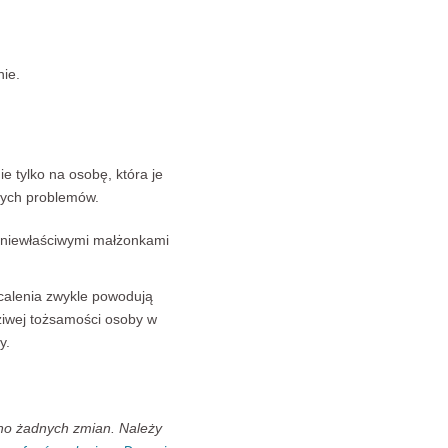
nie.
 tylko na osobę, która je
nych problemów.
niewłaściwymi małżonkami
alenia zwykle powodują
dziwej tożsamości osoby w
ny.
ano żadnych zmian. Należy