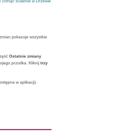
k cofnąć scalenie w Drzewie
 zmian pokazuje wszystkie
Część
Ostatnie zmiany
wojego przodka. Kliknij
trzy
ostępna w aplikacji).