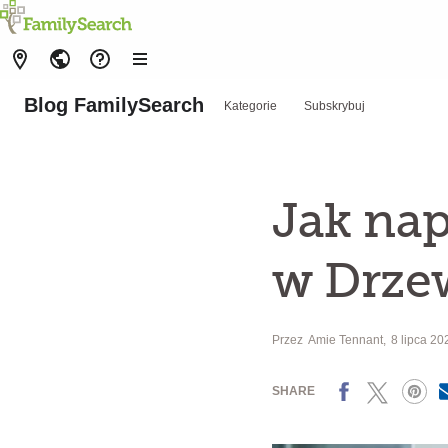
Blog FamilySearch
Kategorie
Subskrybuj
Jak nap
w Drze
Przez
Amie Tennant
8 lipca 20
Facebook
X
Pinterest
SHARE