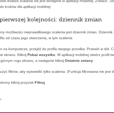
zie Analiza scalania nie jest dostępne w aplikacji mobilnej. Zobacz
:
Ja
do kroków dla aplikacji mobilnej.
pierwszej kolejności: dziennik zmian
y możliwości nieprawidłowego scalenia jest dziennik zmian. Dziennik
lu od czasu jego utworzenia, w tym scalenia.
n na komputerze, przejdź do profilu twojego przodka. Przewiń w dół. 
ie ekranu. Kliknij
Pokaż wszystko
. W aplikacji mobilnej otwórz profil t
órnym rogu ekranu, a następnie kliknij
Ostatnie zmiany
.
ć filtrów, aby wyświetlić tylko scalenia. (Funkcja filtrowania nie jest d
rony kliknij przycisk
Filtruj
.