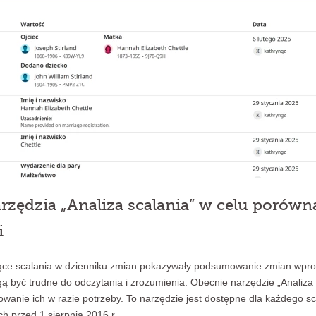
arzędzia „Analiza scalania” w celu porów
i
zące scalania w dzienniku zmian pokazywały podsumowanie zmian wpro
 być trudne do odczytania i zrozumienia. Obecnie narzędzie „Analiza 
owanie ich w razie potrzeby. To narzędzie jest dostępne dla każdego sc
h przed 1 sierpnia 2016 r.