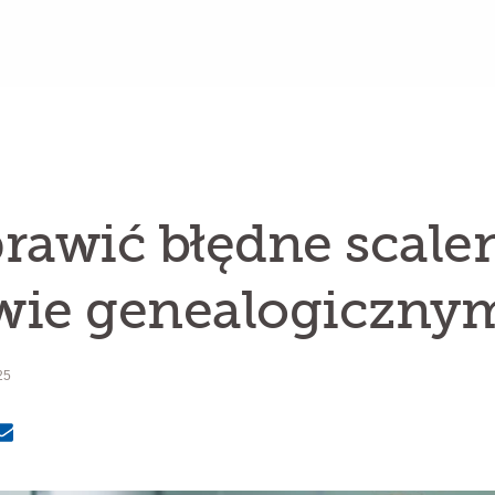
rawić błędne scale
wie genealogiczny
25
MailText