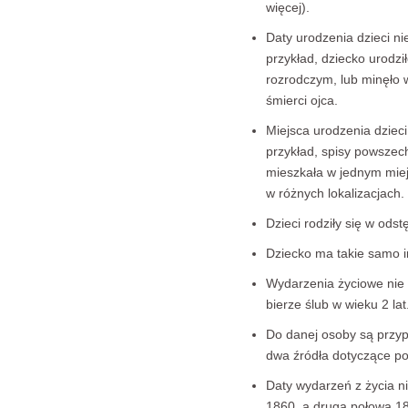
więcej).
Daty urodzenia dzieci ni
przykład, dziecko urodzi
rozrodczym, lub minęło w
śmierci ojca.
Miejsca urodzenia dzieci
przykład, spisy powszec
mieszkała w jednym miejsc
w różnych lokalizacjach.
Dzieci rodziły się w ods
Dziecko ma takie samo i
Wydarzenia życiowe nie 
bierze ślub w wieku 2 lat
Do danej osoby są przyp
dwa źródła dotyczące po
Daty wydarzeń z życia n
1860, a druga połowa 1