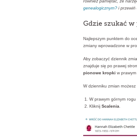
również pamiętać, że narzęd
genealogicznym?
i przewiń 
Gdzie szukać w 
Najlepszym punktem do ocen
zmiany wprowadzone w profi
Aby zobaczyć dziennik zmia
znajduje się po prawej stron
pionowe kropki
w prawym g
W dzienniku zmian możesz uży
W prawym górnym rogu st
Kliknij
Scalenia
.