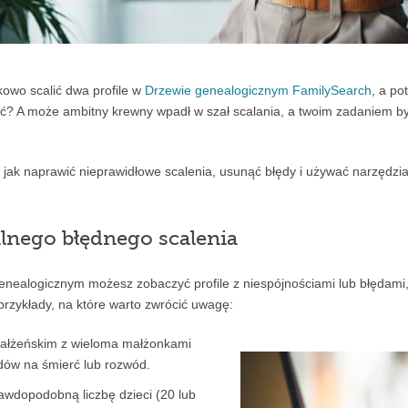
kowo scalić dwa profile w
Drzewie genealogicznym FamilySearch
, a po
bić? A może ambitny krewny wpadł w szał scalania, a twoim zadaniem b
, jak naprawić nieprawidłowe scalenia, usunąć błędy i używać narzędzia 
lnego błędnego scalenia
nealogicznym możesz zobaczyć profile z niespójnościami lub błędami
przykłady, na które warto zwrócić uwagę:
ałżeńskim z wieloma małżonkami
dów na śmierć lub rozwód.
wdopodobną liczbę dzieci (20 lub