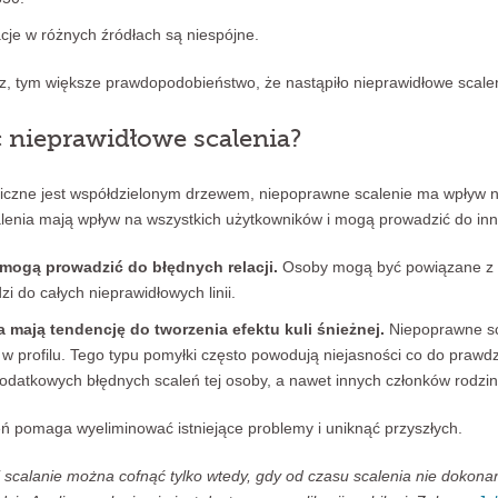
acje w różnych źródłach są niespójne.
z, tym większe prawdopodobieństwo, że nastąpiło nieprawidłowe scale
 nieprawidłowe scalenia?
zne jest współdzielonym drzewem, niepoprawne scalenie ma wpływ nie
lenia mają wpływ na wszystkich użytkowników i mogą prowadzić do in
mogą prowadzić do błędnych relacji.
Osoby mogą być powiązane z 
zi do całych nieprawidłowych linii.
 mają tendencję do tworzenia efektu kuli śnieżnej.
Niepoprawne sc
y w profilu. Tego typu pomyłki często powodują niejasności co do praw
 dodatkowych błędnych scaleń tej osoby, a nawet innych członków rodzi
ń pomaga wyeliminować istniejące problemy i uniknąć przyszłych.
j scalanie można cofnąć tylko wtedy, gdy od czasu scalenia nie dokon