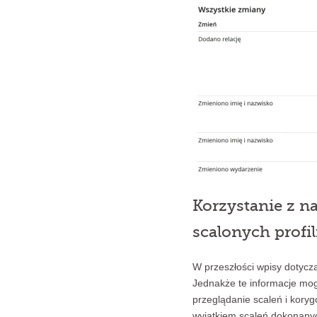
Korzystanie z n
scalonych profil
W przeszłości wpisy dotyc
Jednakże te informacje mogą
przeglądanie scaleń i koryg
wyjątkiem scaleń dokonanyc