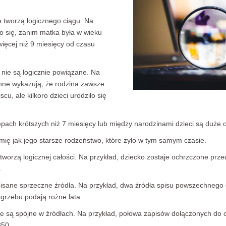
e tworzą logicznego ciągu. Na
ło się, zanim matka była w wieku
ięcej niż 9 miesięcy od czasu
 nie są logicznie powiązane. Na
hne wykazują, że rodzina zawsze
u, ale kilkoro dzieci urodziło się
tępach krótszych niż 7 miesięcy lub między narodzinami dzieci są duże
mię jak jego starsze rodzeństwo, które żyło w tym samym czasie.
tworzą logicznej całości. Na przykład, dziecko zostaje ochrzczone pr
.
isane sprzeczne źródła. Na przykład, dwa źródła spisu powszechnego 
grzebu podają rożne lata.
ie są spójne w źródłach. Na przykład, połowa zapisów dołączonych do 
850.