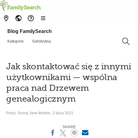
Blog FamilySearch
Kategorie
Subskrybuj
Jak skontaktować się z innymi
użytkownikami — wspólna
praca nad Drzewem
genealogicznym
Przez
Sunny Jane Morton
2 lipca 2021
SHARE
Facebook
X
Pinterest
MailText