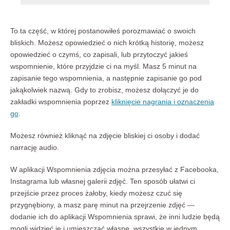
To ta część, w której postanowiłeś porozmawiać o swoich
bliskich. Możesz opowiedzieć o nich krótką historię, możesz
opowiedzieć o czymś, co zapisali, lub przytoczyć jakieś
wspomnienie, które przyjdzie ci na myśl. Masz 5 minut na
zapisanie tego wspomnienia, a następnie zapisanie go pod
jakąkolwiek nazwą. Gdy to zrobisz, możesz dołączyć je do
zakładki wspomnienia poprzez
kliknięcie nagrania i oznaczenia
go
.
Możesz również kliknąć na zdjęcie bliskiej ci osoby i dodać
narrację audio.
W aplikacji Wspomnienia zdjęcia można przesyłać z Facebooka
,
Instagrama lub własnej galerii zdjęć. Ten sposób ułatwi ci
przejście przez proces żałoby, kiedy możesz czuć się
przygnębiony, a masz parę minut na przejrzenie zdjęć —
dodanie ich do aplikacji Wspomnienia sprawi, że inni ludzie będą
mogli widzieć je i umieszczać własne, wszystkie w jednym