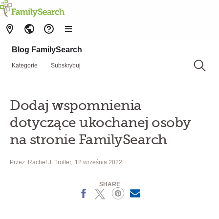
Blog FamilySearch
Kategorie
Subskrybuj
Dodaj wspomnienia
dotyczące ukochanej osoby
na stronie FamilySearch
Przez
Rachel J. Trotter
12 września 2022
SHARE
Facebook
X
Pinterest
MailText