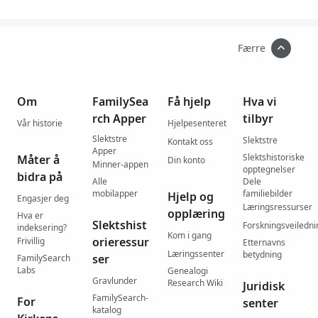
Færre
Om
FamilySea
Få hjelp
Hva vi
rch Apper
tilbyr
Vår historie
Hjelpesenteret
Slektstre
Slektstre
Kontakt oss
Apper
Slektshistoriske
Måter å
Din konto
Minner-appen
opptegnelser
bidra på
Alle
Dele
mobilapper
familiebilder
Hjelp og
Engasjer deg
Læringsressurser
opplæring
Hva er
Slektshist
Forskningsveiledni
indeksering?
Kom i gang
orieressur
Frivillig
Etternavns
Læringssenter
betydning
ser
FamilySearch
Labs
Genealogi
Gravlunder
Research Wiki
Juridisk
FamilySearch-
For
senter
katalog