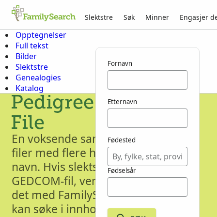
Slektstre
Søk
Minner
Engasjer d
Opptegnelser
Full tekst
Bilder
Fornavn
Slektstre
Genealogies
Katalog
Pedigree Resource
Etternavn
File
En voksende samling av GEDCOM-
Fødested
filer med flere hundre millioner
navn. Hvis slektstreet ditt finnes i en
Fødselsår
GEDCOM-fil, vennligst vurder å dele
det med FamilySearch slik at andre
kan søke i innholdet.