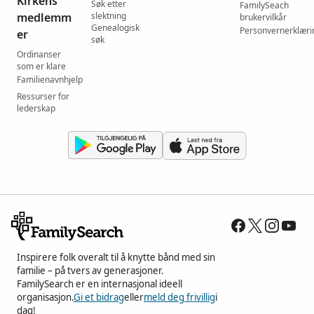
Kirkens
Søk etter
FamilySeach
medlemm
slektning
brukervilkår
Genealogisk
Personvernerklæri
er
søk
Ordinanser
som er klare
Familienavnhjelp
Ressurser for
lederskap
Inspirere folk overalt til å knytte bånd med sin
familie – på tvers av generasjoner.
FamilySearch er en internasjonal ideell
organisasjon.
Gi et bidrag
eller
meld deg frivillig
i
dag!