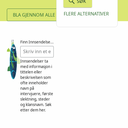
SØK
FLERE ALTERNATIVER
BLA GJENNOM ALLE
Finn Innsendelser etter nøkkelord
Innsendelser ta
med informasjon i
tittelen eller
beskrivelsen som
ofte inneholder
navn på
intervjuere, første
slektning, steder
og klansnavn. Søk
etter dem her.