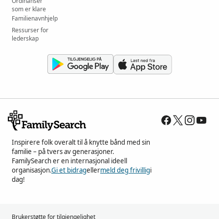
Ordinanser
som er klare
Familienavnhjelp
Ressurser for
lederskap
Inspirere folk overalt til å knytte bånd med sin
familie – på tvers av generasjoner.
FamilySearch er en internasjonal ideell
organisasjon.
Gi et bidrag
eller
meld deg frivillig
i
dag!
Brukerstøtte for tilgjengelighet