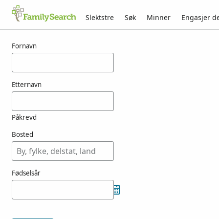
Slektstre
Søk
Minner
Engasjer d
Resultater for vreeksz
Fornavn
Etternavn
Påkrevd
Bosted
Fødselsår