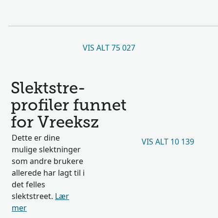
VIS ALT 75 027
Slektstre-
profiler funnet
for Vreeksz
Dette er dine
VIS ALT 10 139
mulige slektninger
som andre brukere
allerede har lagt til i
det felles
slektstreet.
Lær
mer