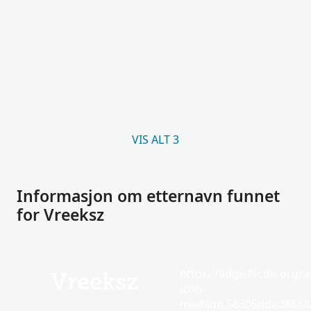
VIS ALT 3
Informasjon om etternavn funnet
for Vreeksz
https://edge.fscdn.org/as
Vreeksz
icon-
medium.58305dded85682