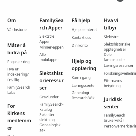
Om
FamilySea
Få hjelp
Hva vi
rch Apper
tilbyr
Vår historie
Hjelpesenteret
Slektstre
Slektstre
Kontakt oss
Apper
Slektshistoriske
Måter å
Din konto
Minner-appen
opptegnelser
bidra på
Alle
Dele
mobilapper
familiebilder
Hjelp og
Engasjer deg
Læringsressurser
opplæring
Hva er
Slektshist
Forskningsveiledni
indeksering?
Kom i gang
orieressur
Frivillig
Etternavns
Læringssenter
betydning
ser
FamilySearch
Labs
Genealogi
Gravlunder
Research Wiki
Juridisk
FamilySearch-
For
senter
katalog
Kirkens
Søk etter
FamilySeach
medlemm
slektning
brukervilkår
Genealogisk
Personvernerklæri
er
søk