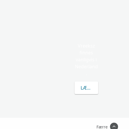
Vreeksz
finnes
vanligvis i
Nederland
.
LÆR MER OM VREEKS
Færre