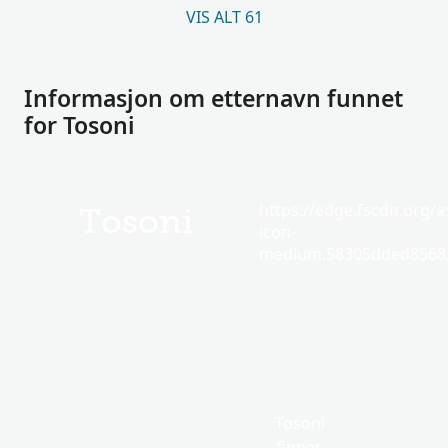
VIS ALT 61
Informasjon om etternavn funnet
for Tosoni
https://edge.fscdn.org/as
Tosoni
icon-
medium.58305dded85682
Tosoni
finnes