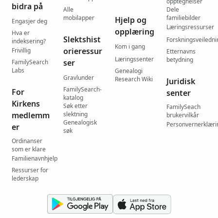
opptegnelser
bidra på
Alle
Dele
mobilapper
familiebilder
Hjelp og
Engasjer deg
Læringsressurser
opplæring
Hva er
Slektshist
Forskningsveiledni
indeksering?
Kom i gang
orieressur
Frivillig
Etternavns
Læringssenter
betydning
ser
FamilySearch
Labs
Genealogi
Gravlunder
Research Wiki
Juridisk
FamilySearch-
For
senter
katalog
Kirkens
Søk etter
FamilySeach
medlemm
slektning
brukervilkår
Genealogisk
Personvernerklæri
er
søk
Ordinanser
som er klare
Familienavnhjelp
Ressurser for
lederskap