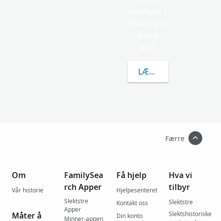
vanligvis i
Italia og to
andre
land.
LÆR MER OM TOSONI
Færre
Om
FamilySea
Få hjelp
Hva vi
rch Apper
tilbyr
Vår historie
Hjelpesenteret
Slektstre
Slektstre
Kontakt oss
Apper
Slektshistoriske
Måter å
Din konto
Minner-appen