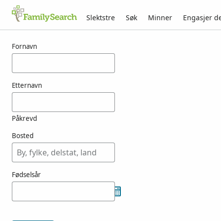
Slektstre
Søk
Minner
Engasjer d
Resultater for tosoni
Fornavn
Etternavn
Påkrevd
Bosted
Fødselsår