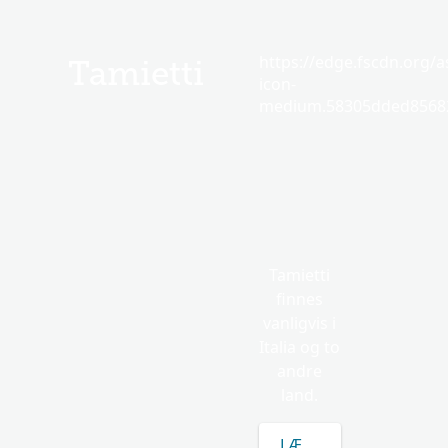
https://edge.fscdn.org/as
Tamietti
icon-
medium.58305dded85682
Tamietti
finnes
vanligvis i
Italia og to
andre
land.
LÆR MER OM TAMIETT