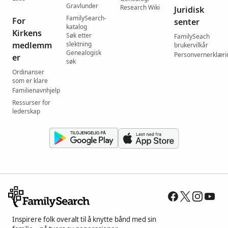
Gravlunder
Research Wiki
Juridisk
FamilySearch-
For
senter
katalog
Kirkens
Søk etter
FamilySeach
medlemm
slektning
brukervilkår
Genealogisk
Personvernerklæri
er
søk
Ordinanser
som er klare
Familienavnhjelp
Ressurser for
lederskap
Inspirere folk overalt til å knytte bånd med sin