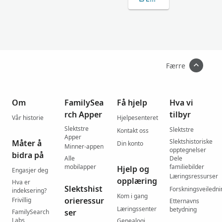
Færre
Om
FamilySea
Få hjelp
Hva vi
rch Apper
tilbyr
Vår historie
Hjelpesenteret
Slektstre
Slektstre
Kontakt oss
Apper
Slektshistoriske
Måter å
Din konto
Minner-appen
opptegnelser
bidra på
Alle
Dele
mobilapper
familiebilder
Hjelp og
Engasjer deg
Læringsressurser
opplæring
Hva er
Slektshist
Forskningsveiledni
indeksering?
Kom i gang
orieressur
Frivillig
Etternavns
Læringssenter
betydning
ser
FamilySearch
Labs
Genealogi