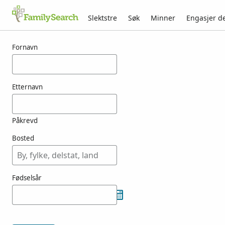
Slektstre
Søk
Minner
Engasjer d
Resultater for tamietti
Fornavn
Etternavn
Påkrevd
Bosted
Fødselsår