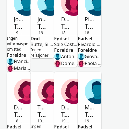
João
John Baptiste
Domenica
Pietro Giuseppe Giacomo
Tamietti
Tamietti
Tamietti
Tamietti
1946-1966
-1932
1886-Avdød
1888-Avdød
Mann
Død
Mann
Fødsel
Kvinne
Fødsel
Mann
Ingen
informasjon
Butte, Silver Bow, Montana, United States
Sale Castelnuovo, Torino, Piedmont, Italy
Rivarolo Canavese, Turin, Piedmont, Italy
om sted
Foreldre
Foreldre
Ingen
Foreldre
relasjoner
Antonio Pietro Tamietto
Giovanni Antonio Tamietti
Francisco Tamietti
Domenica Pagliero
Paola Vota
Maria da Conceição Ayres
Domenica Maria
Terezinha
Domenica Maria
Mario
Tamietti
Tamietti
Tamietti
Tamietti
1841-1844
1930-2011
1912-Avdød
1914-1986
Fødsel
Kvinne
Kvinne
Fødsel
Kvinne
Fødsel
Mann
Ingen