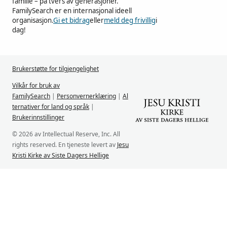
familie – på tvers av generasjoner.
FamilySearch er en internasjonal ideell
organisasjon.
Gi et bidrag
eller
meld deg frivillig
i
dag!
Brukerstøtte for tilgjengelighet
Vilkår for bruk av
FamilySearch
|
Personvernerklæring
|
Al
ternativer for land og språk
|
Brukerinnstillinger
© 2026 av Intellectual Reserve, Inc. All
rights reserved. En tjeneste levert av
Jesu
Kristi Kirke av Siste Dagers Hellige