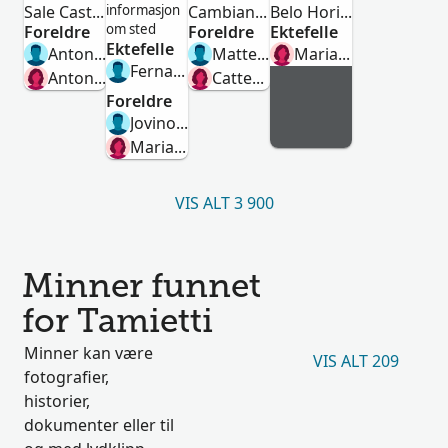
Sale Castelnuovo, Torino, Piemonte, Italy
informasjon
Cambiano, Torino, Piemonte, Italia
Belo Horizonte, Minas Gerais, Brasil
om sted
Foreldre
Foreldre
Ektefelle
Ektefelle
Antonio Tamietti
Matteo Tamietti
Maria Das Mercês Tamietti
Fernando Tamietti
Antonia Maria Croce
Catterina Cavaglià
Foreldre
Jovino Ricardo Dos Santos
Maria Da Conceição Fonseca
VIS ALT 3 900
Minner funnet
for Tamietti
Minner kan være
VIS ALT 209
fotografier,
historier,
dokumenter eller til