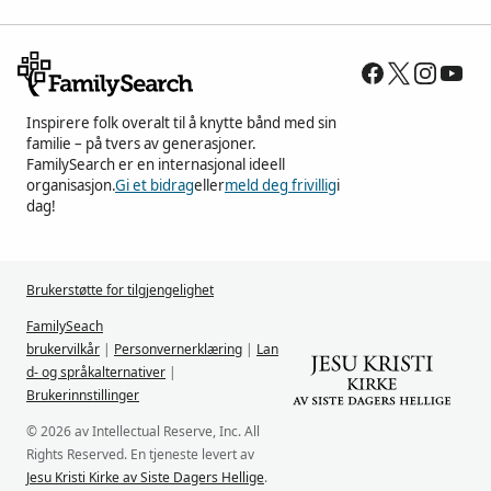
Inspirere folk overalt til å knytte bånd med sin
familie – på tvers av generasjoner.
FamilySearch er en internasjonal ideell
organisasjon.
Gi et bidrag
eller
meld deg frivillig
i
dag!
Brukerstøtte for tilgjengelighet
FamilySeach
brukervilkår
|
Personvernerklæring
|
Lan
d- og språkalternativer
|
Brukerinnstillinger
© 2026 av Intellectual Reserve, Inc. All
Rights Reserved. En tjeneste levert av
Jesu Kristi Kirke av Siste Dagers Hellige
.