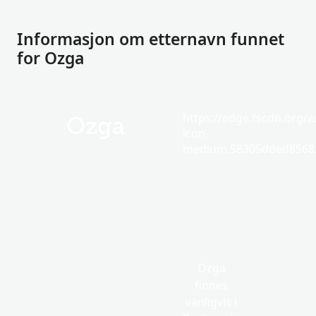
Informasjon om etternavn funnet
for Ozga
https://edge.fscdn.org/as
Ozga
icon-
medium.58305dded85682
Ozga
finnes
vanligvis i