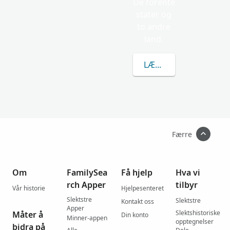
De forente
stater og
to andre
land.
LÆR MER OM OZGA
Færre
Om
FamilySea
Få hjelp
Hva vi
rch Apper
tilbyr
Vår historie
Hjelpesenteret
Slektstre
Slektstre
Kontakt oss
Apper
Slektshistoriske
Måter å
Din konto
Minner-appen
opptegnelser
bidra på