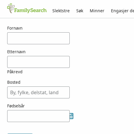
Slektstre
Søk
Minner
Engasjer d
Resultater for ozga
Fornavn
Etternavn
Påkrevd
Bosted
Fødselsår