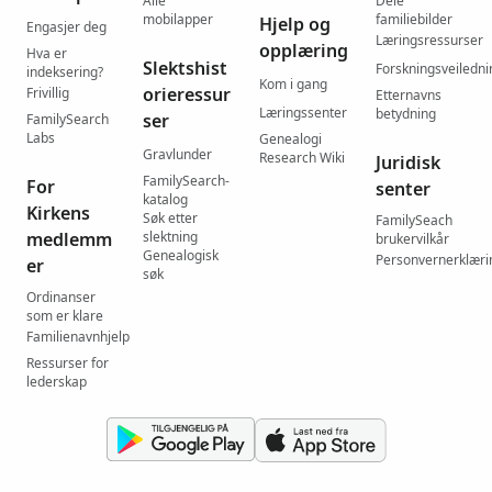
Alle
Dele
mobilapper
familiebilder
Hjelp og
Engasjer deg
Læringsressurser
opplæring
Hva er
Slektshist
Forskningsveiledni
indeksering?
Kom i gang
orieressur
Frivillig
Etternavns
Læringssenter
betydning
ser
FamilySearch
Labs
Genealogi
Gravlunder
Research Wiki
Juridisk
FamilySearch-
For
senter
katalog
Kirkens
Søk etter
FamilySeach
medlemm
slektning
brukervilkår
Genealogisk
Personvernerklæri
er
søk
Ordinanser
som er klare
Familienavnhjelp
Ressurser for
lederskap