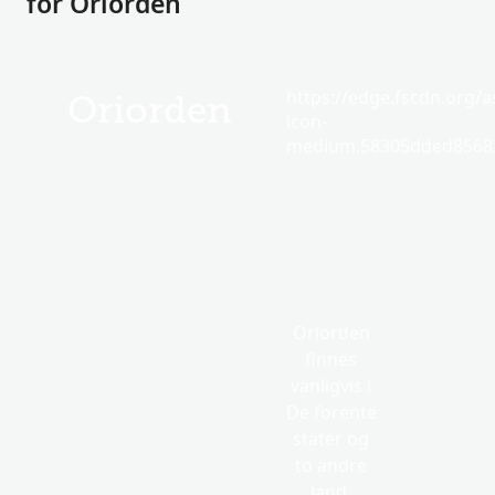
for Oriorden
https://edge.fscdn.org/as
Oriorden
icon-
medium.58305dded85682
Oriorden
finnes
vanligvis i
De forente
stater og
to andre
land.