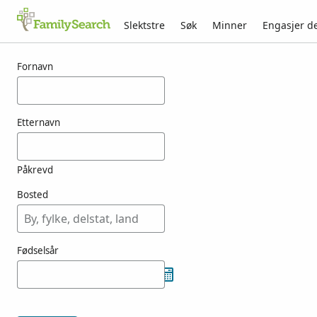
Slektstre
Søk
Minner
Engasjer d
Resultater for oriorden
Fornavn
Etternavn
Påkrevd
Bosted
Fødselsår