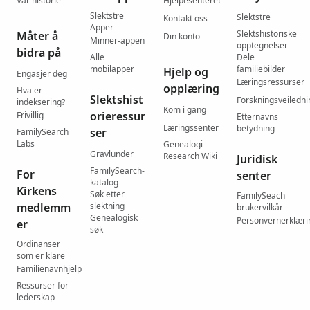
Vår historie
Hjelpesenteret
Slektstre
Slektstre
Kontakt oss
Apper
Slektshistoriske
Måter å
Din konto
Minner-appen
opptegnelser
bidra på
Alle
Dele
mobilapper
familiebilder
Hjelp og
Engasjer deg
Læringsressurser
opplæring
Hva er
Slektshist
Forskningsveiledni
indeksering?
Kom i gang
orieressur
Frivillig
Etternavns
Læringssenter
betydning
ser
FamilySearch
Labs
Genealogi
Gravlunder
Research Wiki
Juridisk
FamilySearch-
For
senter
katalog
Kirkens
Søk etter
FamilySeach
medlemm
slektning
brukervilkår
Genealogisk
Personvernerklæri
er
søk
Ordinanser
som er klare
Familienavnhjelp
Ressurser for
lederskap