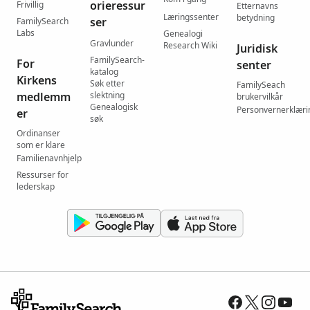
orieressur
Frivillig
Etternavns
Læringssenter
betydning
ser
FamilySearch
Labs
Genealogi
Gravlunder
Research Wiki
Juridisk
FamilySearch-
For
senter
katalog
Kirkens
Søk etter
FamilySeach
medlemm
slektning
brukervilkår
Genealogisk
Personvernerklæri
er
søk
Ordinanser
som er klare
Familienavnhjelp
Ressurser for
lederskap