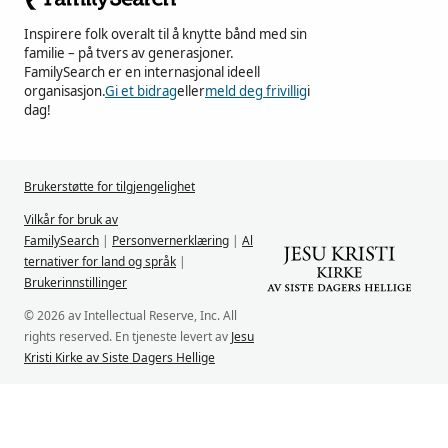
Inspirere folk overalt til å knytte bånd med sin
familie – på tvers av generasjoner.
FamilySearch er en internasjonal ideell
organisasjon.
Gi et bidrag
eller
meld deg frivillig
i
dag!
Brukerstøtte for tilgjengelighet
Vilkår for bruk av
FamilySearch
|
Personvernerklæring
|
Al
ternativer for land og språk
|
Brukerinnstillinger
© 2026 av Intellectual Reserve, Inc. All
rights reserved. En tjeneste levert av
Jesu
Kristi Kirke av Siste Dagers Hellige