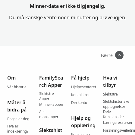
Minner-data er ikke tilgjengelig.
Du må kanskje vente noen minutter og prøve igjen.
Færre
Om
FamilySea
Få hjelp
Hva vi
rch Apper
tilbyr
Vår historie
Hjelpesenteret
Slektstre
Slektstre
Kontakt oss
Apper
Slektshistoriske
Måter å
Din konto
Minner-appen
opptegnelser
bidra på
Alle
Dele
mobilapper
familiebilder
Hjelp og
Engasjer deg
Læringsressurser
opplæring
Hva er
Slektshist
Forskningsveiledni
indeksering?
Kom i gang