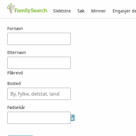
Slektstre
Søk
Minner
Engasjer d
Resultater for nashford
Fornavn
Etternavn
Påkrevd
Bosted
Fødselsår