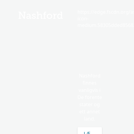
https://edge.fscdn.org/as
Nashford
icon-
medium.58305dded85682
Nashford
finnes
vanligvis i
De forente
stater og
ett annet
land.
LÆR MER OM NASHF