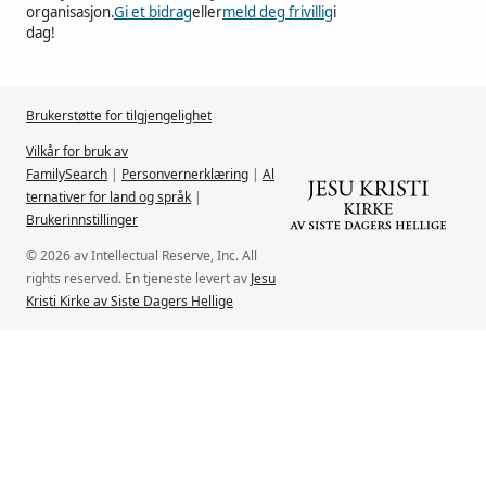
organisasjon.
Gi et bidrag
eller
meld deg frivillig
i
dag!
Brukerstøtte for tilgjengelighet
Vilkår for bruk av
FamilySearch
|
Personvernerklæring
|
Al
ternativer for land og språk
|
Brukerinnstillinger
© 2026 av Intellectual Reserve, Inc. All
rights reserved. En tjeneste levert av
Jesu
Kristi Kirke av Siste Dagers Hellige