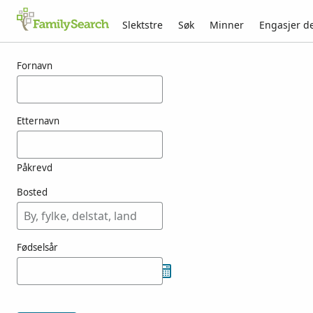
Slektstre
Søk
Minner
Engasjer d
Resultater for muggard
Fornavn
Etternavn
Påkrevd
Bosted
Fødselsår