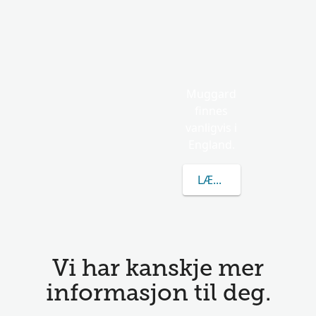
Muggard
finnes
vanligvis i
England.
LÆR MER OM MUGGA
Vi har kanskje mer
informasjon til deg.