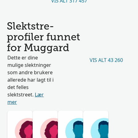
VIS ALT 317 457
Slektstre-
profiler funnet
for Muggard
Dette er dine
VIS ALT 43 260
mulige slektninger
som andre brukere
allerede har lagt til i
det felles
slektstreet.
Lær
mer