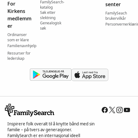
FamilySearch-
For
senter
katalog
Kirkens
Søk etter
FamilySeach
medlemm
slektning
brukervilkår
Genealogisk
Personvernerklæri
er
søk
Ordinanser
som er klare
Familienavnhjelp
Ressurser for
lederskap
Inspirere folk overalt til å knytte bånd med sin
familie – på tvers av generasjoner.
FamilySearch er en internasjonal ideell