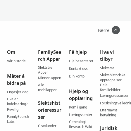
Færre
Om
FamilySea
Få hjelp
Hva vi
rch Apper
tilbyr
Vår historie
Hjelpesenteret
Slektstre
Slektstre
Kontakt oss
Apper
Slektshistoriske
Måter å
Din konto
Minner-appen
opptegnelser
bidra på
Alle
Dele
mobilapper
familiebilder
Hjelp og
Engasjer deg
Læringsressurser
opplæring
Hva er
Slektshist
Forskningsveiledni
indeksering?
Kom i gang
orieressur
Frivillig
Etternavns
Læringssenter
betydning
ser
FamilySearch
Labs
Genealogi
Gravlunder
Research Wiki
Juridisk