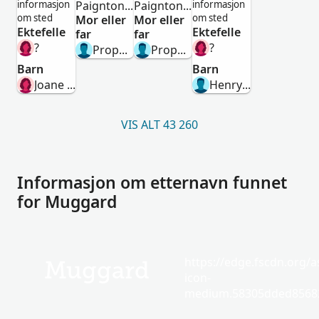
informasjon
Paignton,Devon,England
Paignton,Devon,England
informasjon
om sted
om sted
Mor eller
Mor eller
Ektefelle
Ektefelle
far
far
?
?
Prophett Muggard
Prophet Muggard
Barn
Barn
Joane Muggard
Henry Muggard
VIS ALT 43 260
Informasjon om etternavn funnet
for Muggard
https://edge.fscdn.org/as
Muggard
icon-
medium.58305dded85682