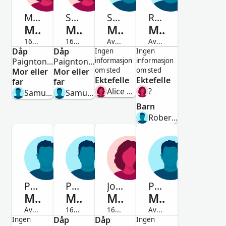
Mary
Sarah
Samuel
Robert
Muggard
Muggard
Muggard
Muggard
1678-Avdød
1681-Avdød
Avdød
Avdød
Dåp
Kvinne
Dåp
Kvinne
Mann
Mann
Ingen
Ingen
Paignton,Devon,England
Paignton,Devon,England
informasjon
informasjon
om sted
om sted
Mor eller
Mor eller
Ektefelle
Ektefelle
far
far
Alice Dowst
?
Samuell Muggard
Samuell Muggard
Barn
Robert Muggard
Prophet
Prophett
Joane
Prophett
Muggard
Muggard
Muggard
Muggard
Avdød
1682-Avdød
1689-Avdød
Avdød
Mann
Dåp
Mann
Dåp
Kvinne
Mann
Ingen
Ingen