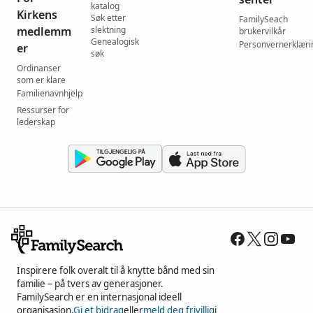
katalog
Kirkens
Søk etter
FamilySeach
medlemm
slektning
brukervilkår
Genealogisk
Personvernerklæri
er
søk
Ordinanser
som er klare
Familienavnhjelp
Ressurser for
lederskap
Inspirere folk overalt til å knytte bånd med sin
familie – på tvers av generasjoner.
FamilySearch er en internasjonal ideell
organisasjon.
Gi et bidrag
eller
meld deg frivillig
i