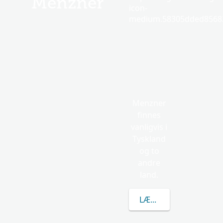
Menzner
icon-
medium.58305dded85682
Menzner
finnes
vanligvis i
Tyskland
og to
andre
land.
LÆR MER OM MENZN