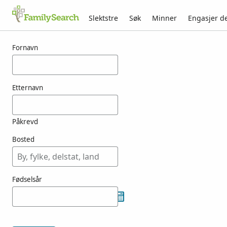
Slektstre
Søk
Minner
Engasjer d
Resultater for menzner
Fornavn
Etternavn
Påkrevd
Bosted
Fødselsår