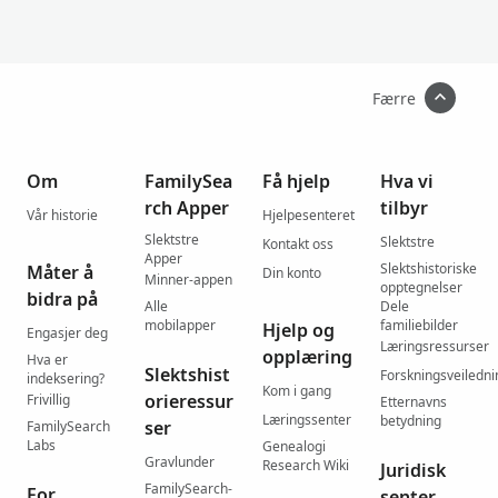
Færre
Om
FamilySea
Få hjelp
Hva vi
rch Apper
tilbyr
Vår historie
Hjelpesenteret
Slektstre
Slektstre
Kontakt oss
Apper
Slektshistoriske
Måter å
Din konto
Minner-appen
opptegnelser
bidra på
Alle
Dele
mobilapper
familiebilder
Hjelp og
Engasjer deg
Læringsressurser
opplæring
Hva er
Slektshist
Forskningsveiledni
indeksering?
Kom i gang
orieressur
Frivillig
Etternavns
Læringssenter
betydning
ser
FamilySearch
Labs
Genealogi
Gravlunder
Research Wiki
Juridisk
FamilySearch-
For
senter