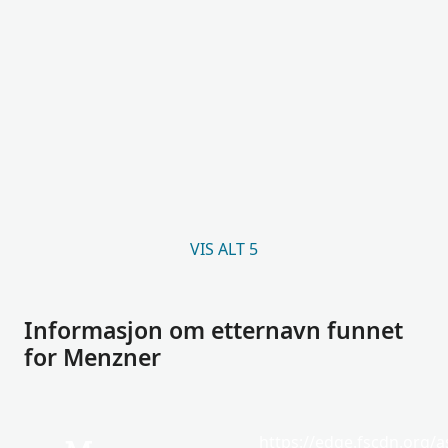
VIS ALT 5
Informasjon om etternavn funnet
for Menzner
https://edge.fscdn.org/as