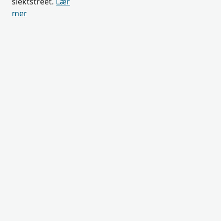
slektstreet.
Lær
mer