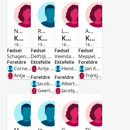
Neeltje
Reinder
Lammechina
Annigje
Kuilman
Kuilman
Kuilman
Kuilman
1862-1862
1915-Avdød
1853-1919
1881-1898
Fødsel
Kvinne
Fødsel
Mann
Fødsel
Kvinne
Fødsel
Kvinne
Schagen, North Holland, Netherlands
Delfzijl, Groningen, Netherlands
Veendam, Groningen, Nederland
Meppel, Drenthe, Netherlands
Foreldre
Ektefelle
Ektefelle
Foreldre
Cornelis Kuilman
Antje van der Beek
Hendrik Mulder
Jan Kuilman
Antje Kooij
Trijntje Oelen
Foreldre
Foreldre
Jacobus Kuilman
Albert Lammerts Kuilman
Geertje Reinders
Jacobjen Gijzes Giezen
Marten
Johannes Bernardus
Gepke
Dieuwerke