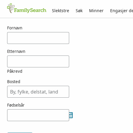
Slektstre
Søk
Minner
Engasjer d
Resultater for kuilman
Fornavn
Etternavn
Påkrevd
Bosted
Fødselsår