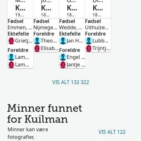
Kuilman
Kuilman
Kuilman
Kuilman
1913-Avdød
1874-1936
1849-1935
1815-1837
Fødsel
Mann
Fødsel
Mann
Fødsel
Kvinne
Fødsel
Kvinne
Emmen, Drenthe, Netherlands
Nijmegen, Gelderland, Netherlands
Wedde, Groningen, Netherlands
Uithuizen, Groningen, Nederland
Ektefelle
Foreldre
Ektefelle
Foreldre
Grietje Johannes Bos
Theodorus Antonius Kuilman
Jan Hesseling
Lubbert Jans Kuilman
Elisabeth Driesch
Trijntje Klasens
Foreldre
Foreldre
Lammert Kuilman
Engel Martens Kuilman
Lammechien Bruining
Jantje Luppes Engelkes
VIS ALT 132 322
Minner funnet
for Kuilman
Minner kan være
VIS ALT 122
fotografier,