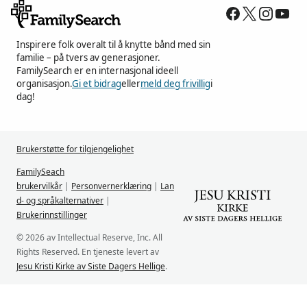
Inspirere folk overalt til å knytte bånd med sin
familie – på tvers av generasjoner.
FamilySearch er en internasjonal ideell
organisasjon.
Gi et bidrag
eller
meld deg frivillig
i
dag!
Brukerstøtte for tilgjengelighet
FamilySeach
brukervilkår
|
Personvernerklæring
|
Lan
d- og språkalternativer
|
Brukerinnstillinger
© 2026 av Intellectual Reserve, Inc. All
Rights Reserved. En tjeneste levert av
Jesu Kristi Kirke av Siste Dagers Hellige
.