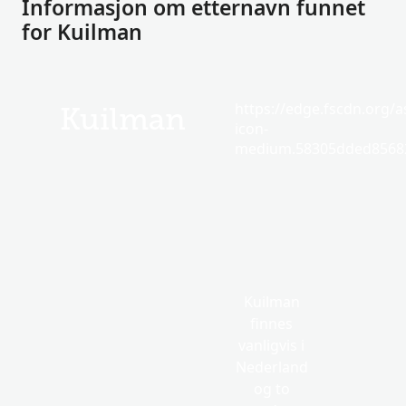
Informasjon om etternavn funnet
for Kuilman
https://edge.fscdn.org/as
Kuilman
icon-
medium.58305dded85682
Kuilman
finnes
vanligvis i
Nederland
og to