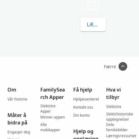
andre
land.
LÆR MER OM KUILMA
Færre
Om
FamilySea
Få hjelp
Hva vi
rch Apper
tilbyr
Vår historie
Hjelpesenteret
Slektstre
Slektstre
Kontakt oss
Apper
Slektshistoriske
Måter å
Din konto
Minner-appen
opptegnelser
bidra på
Alle
Dele
mobilapper
familiebilder
Hjelp og
Engasjer deg
Læringsressurser
opplæring