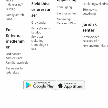
Hva er
Slektshist
Forskningsveiledni
indeksering?
Kom i gang
orieressur
Frivillig
Etternavns
Læringssenter
betydning
ser
FamilySearch
Labs
Genealogi
Gravlunder
Research Wiki
Juridisk
FamilySearch-
For
senter
katalog
Kirkens
Søk etter
FamilySeach
medlemm
slektning
brukervilkår
Genealogisk
Personvernerklæri
er
søk
Ordinanser
som er klare
Familienavnhjelp
Ressurser for
lederskap