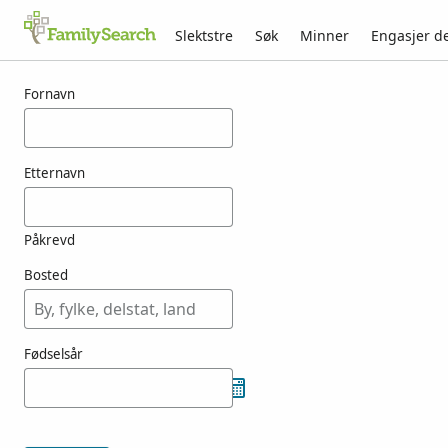
Slektstre
Søk
Minner
Engasjer d
Resultater for kouws
Fornavn
Etternavn
Påkrevd
Bosted
Fødselsår