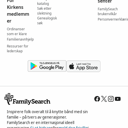
For
senter
katalog
Kirkens
Søk etter
FamilySeach
medlemm
slektning
brukervilkår
Genealogisk
Personvernerklæri
er
søk
Ordinanser
som er klare
Familienavnhjelp
Ressurser for
lederskap
Inspirere folk overalt til å knytte bånd med sin
familie – på tvers av generasjoner.
FamilySearch er en internasjonal ideell