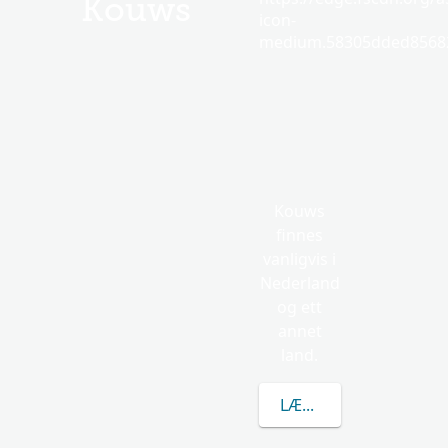
Kouws
icon-
medium.58305dded85682
Kouws
finnes
vanligvis i
Nederland
og ett
annet
land.
LÆR MER OM KOUWS