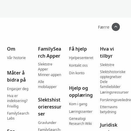
Færre
Om
FamilySea
Få hjelp
Hva vi
rch Apper
tilbyr
Vår historie
Hjelpesenteret
Slektstre
Slektstre
Kontakt oss
Apper
Slektshistoriske
Måter å
Din konto
Minner-appen
opptegnelser
bidra på
Alle
Dele
mobilapper
familiebilder
Hjelp og
Engasjer deg
Læringsressurser
opplæring
Hva er
Slektshist
Forskningsveiledni
indeksering?
Kom i gang
orieressur
Frivillig
Etternavns
Læringssenter
betydning
ser
FamilySearch
Labs
Genealogi
Gravlunder
Research Wiki
Juridisk
FamilySearch-