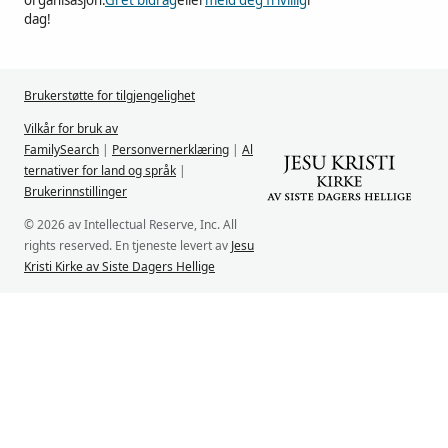
organisasjon.
Gi et bidrag
eller
meld deg frivillig
i
dag!
Brukerstøtte for tilgjengelighet
Vilkår for bruk av
FamilySearch
|
Personvernerklæring
|
Al
ternativer for land og språk
|
Brukerinnstillinger
© 2026 av Intellectual Reserve, Inc. All
rights reserved. En tjeneste levert av
Jesu
Kristi Kirke av Siste Dagers Hellige