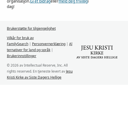
organisasjon.
Gi et bidrag
eller
meld deg frivillig
i
dag!
Brukerstøtte for tilgjengelighet
Vilkår for bruk av
FamilySearch
|
Personvernerklæring
|
Al
ternativer for land og språk
|
Brukerinnstillinger
© 2026 av Intellectual Reserve, Inc. All
rights reserved. En tjeneste levert av
Jesu
Kristi Kirke av Siste Dagers Hellige