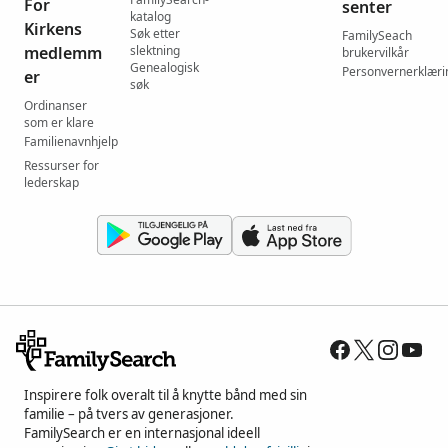
For
senter
katalog
Kirkens
Søk etter
FamilySeach
medlemm
slektning
brukervilkår
Genealogisk
Personvernerklæri
er
søk
Ordinanser
som er klare
Familienavnhjelp
Ressurser for
lederskap
Inspirere folk overalt til å knytte bånd med sin
familie – på tvers av generasjoner.
FamilySearch er en internasjonal ideell