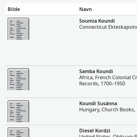
Bilde
Navn
Flere
Soumia Koundi
Connecticut Ekteskapsin
Flere
Samba Koundi
Africa, French Colonial Ci
Records, 1700–1950
Flere
Koundi Susánna
Hungary, Church Books,
Flere
Diesel Kordzi
United States, Obituary 