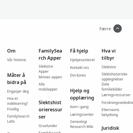
Færre
Om
FamilySea
Få hjelp
Hva vi
rch Apper
tilbyr
Vår historie
Hjelpesenteret
Slektstre
Slektstre
Kontakt oss
Apper
Slektshistoriske
Måter å
Din konto
Minner-appen
opptegnelser
bidra på
Alle
Dele
mobilapper
familiebilder
Hjelp og
Engasjer deg
Læringsressurser
opplæring
Hva er
Slektshist
Forskningsveiledni
indeksering?
Kom i gang
orieressur
Frivillig
Etternavns
Læringssenter
betydning
ser
FamilySearch
Labs
Genealogi
Gravlunder
Research Wiki
Juridisk
FamilySearch-