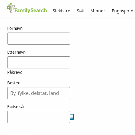
Slektstre
Søk
Minner
Engasjer d
Resultater for koundi
Fornavn
Etternavn
Påkrevd
Bosted
Fødselsår