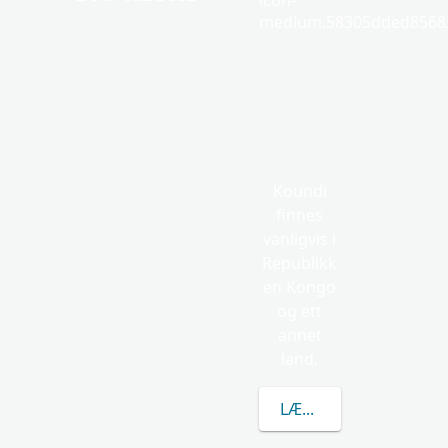
icon-
medium.58305dded85682
Koundi
finnes
vanligvis i
Republikk
en Kongo
og ett
annet
land.
LÆR MER OM KOUND