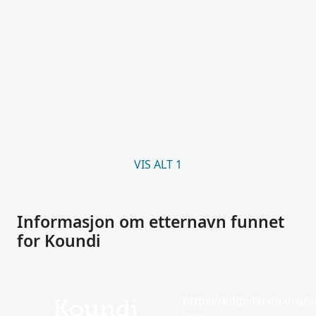
VIS ALT 1
Informasjon om etternavn funnet
for Koundi
https://edge.fscdn.org/as
Koundi