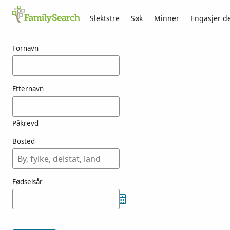
Slektstre
Søk
Minner
Engasjer d
Resultater for koulouris
Fornavn
Etternavn
Påkrevd
Bosted
Fødselsår