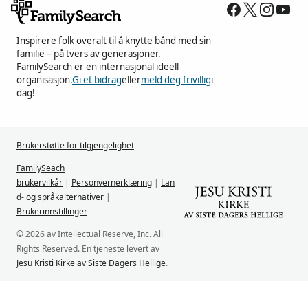
Inspirere folk overalt til å knytte bånd med sin
familie – på tvers av generasjoner.
FamilySearch er en internasjonal ideell
organisasjon.
Gi et bidrag
eller
meld deg frivillig
i
dag!
Brukerstøtte for tilgjengelighet
FamilySeach
brukervilkår
|
Personvernerklæring
|
Lan
d- og språkalternativer
|
Brukerinnstillinger
© 2026 av Intellectual Reserve, Inc. All
Rights Reserved. En tjeneste levert av
Jesu Kristi Kirke av Siste Dagers Hellige
.