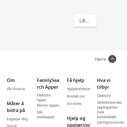
land.
LÆR MER OM KOULOU
Færre
Om
FamilySea
Få hjelp
Hva vi
rch Apper
tilbyr
Vår historie
Hjelpesenteret
Slektstre
Slektstre
Kontakt oss
Apper
Slektshistoriske
Måter å
Din konto
Minner-appen
opptegnelser
bidra på
Alle
Dele
mobilapper
familiebilder
Hjelp og
Engasjer deg
Læringsressurser
opplæring
Hva er