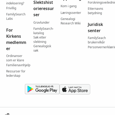
Slektshist
Forskningsveiledni
indeksering?
Kom i gang
orieressur
Frivillig
Etternavns
Læringssenter
betydning
ser
FamilySearch
Labs
Genealogi
Gravlunder
Research Wiki
Juridisk
FamilySearch-
For
senter
katalog
Kirkens
Søk etter
FamilySeach
medlemm
slektning
brukervilkår
Genealogisk
Personvernerklæri
er
søk
Ordinanser
som er klare
Familienavnhjelp
Ressurser for
lederskap