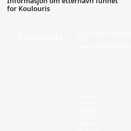
Informasjon om etternavn funnet
for Koulouris
https://edge.fscdn.org/as
Koulouris
icon-
medium.58305dded85682
Koulouris
finnes
vanligvis i
De forente
stater og
ett annet