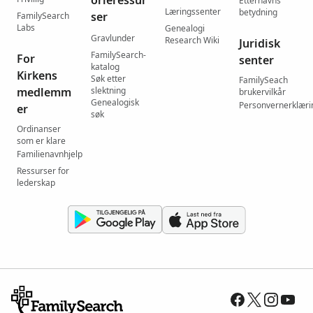
orieressur
Etternavns
Læringssenter
betydning
ser
FamilySearch
Labs
Genealogi
Gravlunder
Research Wiki
Juridisk
FamilySearch-
For
senter
katalog
Kirkens
Søk etter
FamilySeach
medlemm
slektning
brukervilkår
Genealogisk
Personvernerklæri
er
søk
Ordinanser
som er klare
Familienavnhjelp
Ressurser for
lederskap