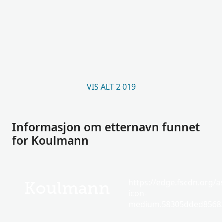
VIS ALT 2 019
Informasjon om etternavn funnet
for Koulmann
https://edge.fscdn.org/as
Koulmann
icon-
medium.58305dded85682