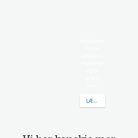
Koulmann
finnes
vanligvis i
Frankrike
og to
andre
land.
LÆR MER OM KOULM