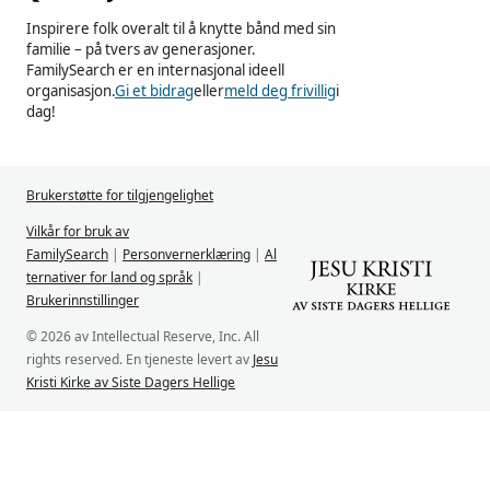
Inspirere folk overalt til å knytte bånd med sin
familie – på tvers av generasjoner.
FamilySearch er en internasjonal ideell
organisasjon.
Gi et bidrag
eller
meld deg frivillig
i
dag!
Brukerstøtte for tilgjengelighet
Vilkår for bruk av
FamilySearch
|
Personvernerklæring
|
Al
ternativer for land og språk
|
Brukerinnstillinger
© 2026 av Intellectual Reserve, Inc. All
rights reserved. En tjeneste levert av
Jesu
Kristi Kirke av Siste Dagers Hellige