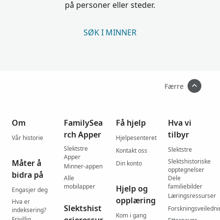
på personer eller steder.
SØK I MINNER
Færre
Om
FamilySea
Få hjelp
Hva vi
rch Apper
tilbyr
Vår historie
Hjelpesenteret
Slektstre
Slektstre
Kontakt oss
Apper
Slektshistoriske
Måter å
Din konto
Minner-appen
opptegnelser
bidra på
Alle
Dele
mobilapper
familiebilder
Hjelp og
Engasjer deg
Læringsressurser
opplæring
Hva er
Slektshist
Forskningsveiledni
indeksering?
Kom i gang
Frivillig