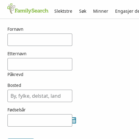
Slektstre
Søk
Minner
Engasjer d
Resultater for koulmann
Fornavn
Etternavn
Påkrevd
Bosted
Fødselsår