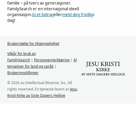
familie – på tvers av generasjoner.
FamilySearch er en internasjonal ideell
organisasjon.
Gi et bidrag
eller
meld deg frivillig
i
dag!
Brukerstøtte for tilgjengelighet
Vilkår for bruk av
FamilySearch
|
Personvernerklæring
|
Al
ternativer for land og språk
|
Brukerinnstillinger
© 2026 av Intellectual Reserve, Inc. All
rights reserved. En tjeneste levert av
Jesu
Kristi Kirke av Siste Dagers Hellige