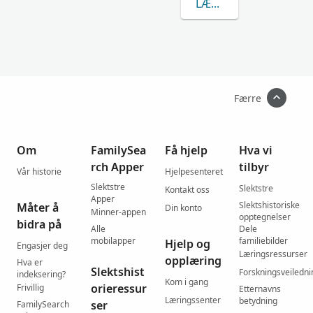
LÆR MER OM KORZI
Færre
Om
FamilySea
Få hjelp
Hva vi
rch Apper
tilbyr
Vår historie
Hjelpesenteret
Slektstre
Slektstre
Kontakt oss
Apper
Slektshistoriske
Måter å
Din konto
Minner-appen
opptegnelser
bidra på
Alle
Dele
mobilapper
familiebilder
Hjelp og
Engasjer deg
Læringsressurser
opplæring
Hva er
Slektshist
Forskningsveiledni
indeksering?
Kom i gang
orieressur
Frivillig
Etternavns
Læringssenter
betydning
ser
FamilySearch