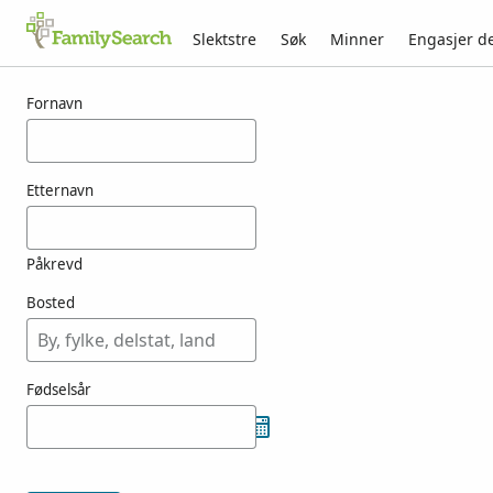
Slektstre
Søk
Minner
Engasjer d
Resultater for korzi
Fornavn
Etternavn
Påkrevd
Bosted
Fødselsår