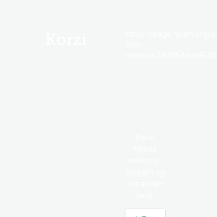
https://edge.fscdn.org/as
Korzi
icon-
medium.58305dded85682
Korzi
finnes
vanligvis i
Ungarn og
ett annet
land.