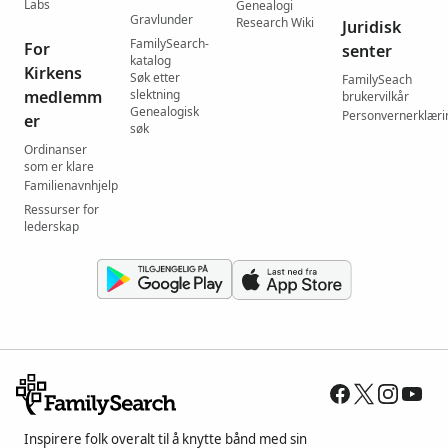
Labs
Genealogi
Gravlunder
Research Wiki
Juridisk
FamilySearch-
For
senter
katalog
Kirkens
Søk etter
FamilySeach
medlemm
slektning
brukervilkår
Genealogisk
Personvernerklæri
er
søk
Ordinanser
som er klare
Familienavnhjelp
Ressurser for
lederskap
Inspirere folk overalt til å knytte bånd med sin