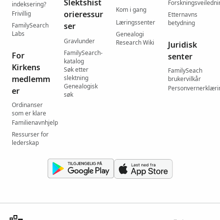
Slektshist
Forskningsveiledni
indeksering?
Kom i gang
orieressur
Frivillig
Etternavns
Læringssenter
betydning
ser
FamilySearch
Labs
Genealogi
Gravlunder
Research Wiki
Juridisk
FamilySearch-
For
senter
katalog
Kirkens
Søk etter
FamilySeach
medlemm
slektning
brukervilkår
Genealogisk
Personvernerklæri
er
søk
Ordinanser
som er klare
Familienavnhjelp
Ressurser for
lederskap