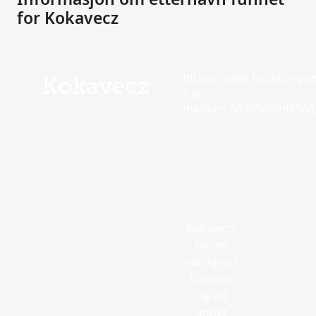
for Kokavecz
https://edge.fscdn.org/as
Kokavecz
icon-
medium.58305dded85682
Kokavecz
finnes
vanligvis i
Slovakia
og ett
annet