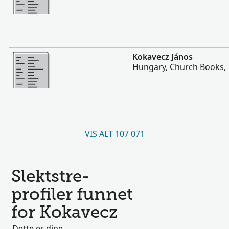
Flere
Kokavecz János
Hungary, Church Books,
VIS ALT 107 071
Slektstre-
profiler funnet
for Kokavecz
Dette er dine