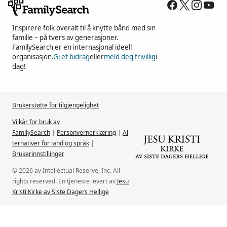
Inspirere folk overalt til å knytte bånd med sin
familie – på tvers av generasjoner.
FamilySearch er en internasjonal ideell
organisasjon.
Gi et bidrag
eller
meld deg frivillig
i
dag!
Brukerstøtte for tilgjengelighet
Vilkår for bruk av
FamilySearch
|
Personvernerklæring
|
Al
ternativer for land og språk
|
Brukerinnstillinger
© 2026 av Intellectual Reserve, Inc. All
rights reserved. En tjeneste levert av
Jesu
Kristi Kirke av Siste Dagers Hellige