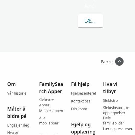
land.
LÆR MER OM KOKAVE
Færre
Om
FamilySea
Få hjelp
Hva vi
rch Apper
tilbyr
Vår historie
Hjelpesenteret
Slektstre
Slektstre
Kontakt oss
Apper
Slektshistoriske
Måter å
Din konto
Minner-appen
opptegnelser
bidra på
Alle
Dele
mobilapper
familiebilder
Hjelp og
Engasjer deg
Læringsressurser
opplæring
Hva er