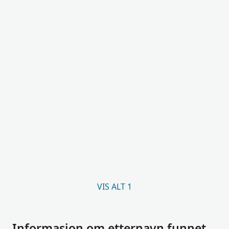
VIS ALT 1
Informasjon om etternavn funnet