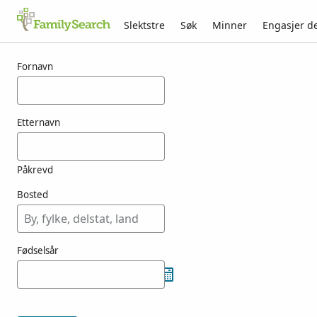
Slektstre
Søk
Minner
Engasjer d
Resultater for kokavecz
Fornavn
Etternavn
Påkrevd
Bosted
Fødselsår