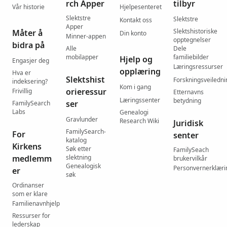
rch Apper
tilbyr
Vår historie
Hjelpesenteret
Slektstre
Slektstre
Kontakt oss
Apper
Slektshistoriske
Måter å
Din konto
Minner-appen
opptegnelser
bidra på
Alle
Dele
mobilapper
familiebilder
Hjelp og
Engasjer deg
Læringsressurser
opplæring
Hva er
Slektshist
Forskningsveiledni
indeksering?
Kom i gang
orieressur
Frivillig
Etternavns
Læringssenter
betydning
ser
FamilySearch
Labs
Genealogi
Gravlunder
Research Wiki
Juridisk
FamilySearch-
For
senter
katalog
Kirkens
Søk etter
FamilySeach
medlemm
slektning
brukervilkår
Genealogisk
Personvernerklæri
er
søk
Ordinanser
som er klare
Familienavnhjelp
Ressurser for
lederskap