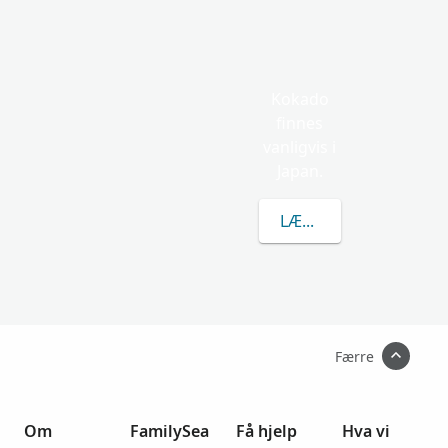
Kokado
finnes
vanligvis i
Japan.
LÆR MER OM KOKAD
Færre
Om
FamilySea
Få hjelp
Hva vi