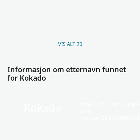
VIS ALT 20
Informasjon om etternavn funnet
for Kokado
https://edge.fscdn.org/as
Kokado
icon-
medium.58305dded85682