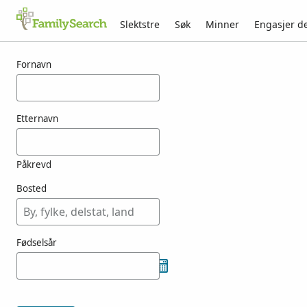
Slektstre
Søk
Minner
Engasjer d
Resultater for kokado
Fornavn
Etternavn
Påkrevd
Bosted
Fødselsår