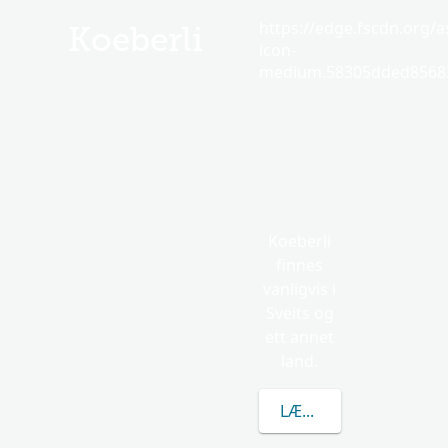
https://edge.fscdn.org/as
Koeberli
icon-
medium.58305dded85682
Koeberli
finnes
vanligvis i
Sveits og
ett annet
land.
LÆR MER OM KOEBER