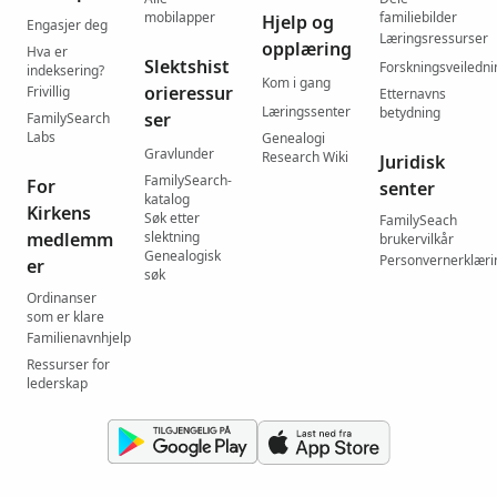
mobilapper
familiebilder
Hjelp og
Engasjer deg
Læringsressurser
opplæring
Hva er
Slektshist
Forskningsveiledni
indeksering?
Kom i gang
orieressur
Frivillig
Etternavns
Læringssenter
betydning
ser
FamilySearch
Labs
Genealogi
Gravlunder
Research Wiki
Juridisk
FamilySearch-
For
senter
katalog
Kirkens
Søk etter
FamilySeach
medlemm
slektning
brukervilkår
Genealogisk
Personvernerklæri
er
søk
Ordinanser
som er klare
Familienavnhjelp
Ressurser for
lederskap