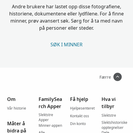
Andre brukere har lastet opp disse fotografiene,
historiene, dokumentene eller lydfilene. For å finne
minner, prøv avansert søk. Sørg for å ta med navn
på personer eller steder.
SØK I MINNER
Færre
Om
FamilySea
Få hjelp
Hva vi
rch Apper
tilbyr
Vår historie
Hjelpesenteret
Slektstre
Slektstre
Kontakt oss
Apper
Slektshistoriske
Måter å
Din konto
Minner-appen
opptegnelser
bidra på
Alle
Dele