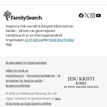
Inspirere folk overalt til å knytte bånd med sin
familie – på tvers av generasjoner.
FamilySearch er en internasjonal ideell
organisasjon.
Gi et bidrag
eller
meld deg frivillig
i
dag!
Brukerstøtte for tilgjengelighet
Vilkår for bruk av
FamilySearch
|
Personvernerklæring
|
Al
ternativer for land og språk
|
Brukerinnstillinger
© 2026 av Intellectual Reserve, Inc. All
rights reserved. En tjeneste levert av
Jesu
Kristi Kirke av Siste Dagers Hellige