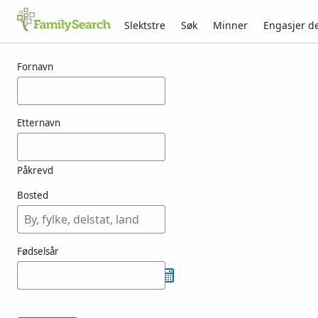
Slektstre
Søk
Minner
Engasjer d
Resultater for koeberli
Fornavn
Etternavn
Påkrevd
Bosted
Fødselsår