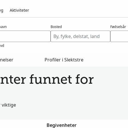
eg
Aktiviteter
navn
Bosted
Fødselsår
evd
nelser
Profiler i Slektstre
ter funnet for
viktige
Begivenheter