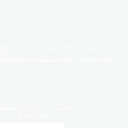
https://edge.fscdn.org/assets/static/media/invalid-
icon-
medium.58305dded85682d90d4c1772efbf1185.svg
bing finnes vanligvis i Tyskland og
ett annet land.