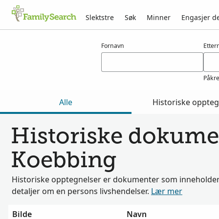
Slektstre
Søk
Minner
Engasjer d
Resultater for koebbing
Fornavn
Etter
Påkr
Alle
Historiske oppteg
Historiske dokumen
Koebbing
Historiske opptegnelser er dokumenter som inneholder 
detaljer om en persons livshendelser.
Lær mer
Bilde
Navn