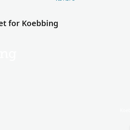
et for Koebbing
ing
Koeb