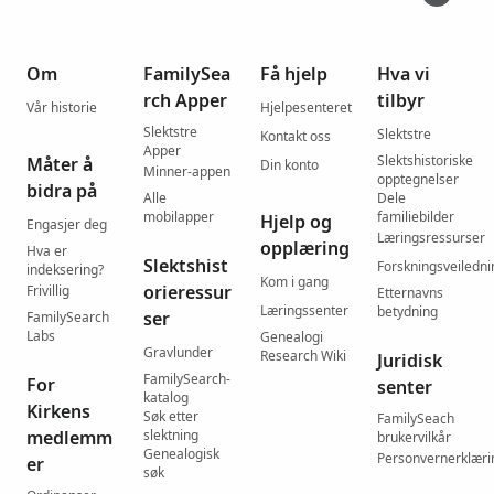
Om
FamilySea
Få hjelp
Hva vi
rch Apper
tilbyr
Vår historie
Hjelpesenteret
Slektstre
Slektstre
Kontakt oss
Apper
Slektshistoriske
Måter å
Din konto
Minner-appen
opptegnelser
bidra på
Alle
Dele
mobilapper
familiebilder
Hjelp og
Engasjer deg
Læringsressurser
opplæring
Hva er
Slektshist
Forskningsveiledni
indeksering?
Kom i gang
orieressur
Frivillig
Etternavns
Læringssenter
betydning
ser
FamilySearch
Labs
Genealogi
Gravlunder
Research Wiki
Juridisk
FamilySearch-
For
senter
katalog
Kirkens
Søk etter
FamilySeach
medlemm
slektning
brukervilkår
Genealogisk
Personvernerklæri
er
søk