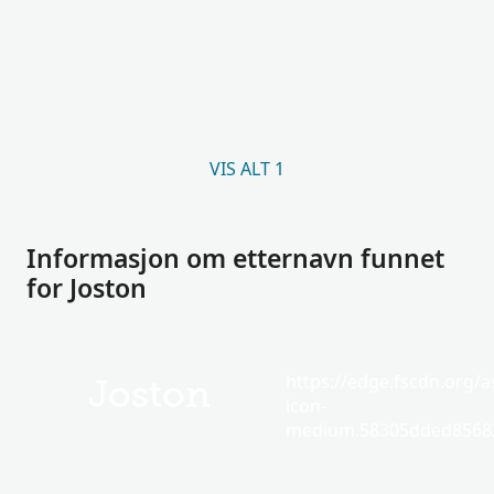
VIS ALT 1
Informasjon om etternavn funnet
for Joston
https://edge.fscdn.org/as
Joston
icon-
medium.58305dded85682