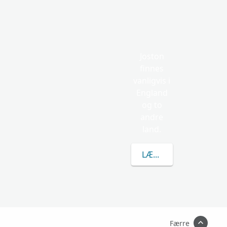
Joston
finnes
vanligvis i
England
og to
andre
land.
LÆR MER OM JOSTON
Færre