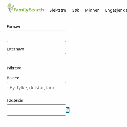
Slektstre
Søk
Minner
Engasjer d
Resultater for joston
Fornavn
Etternavn
Påkrevd
Bosted
Fødselsår