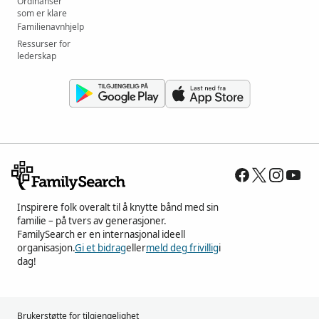
Ordinanser
som er klare
Familienavnhjelp
Ressurser for
lederskap
Inspirere folk overalt til å knytte bånd med sin
familie – på tvers av generasjoner.
FamilySearch er en internasjonal ideell
organisasjon.
Gi et bidrag
eller
meld deg frivillig
i
dag!
Brukerstøtte for tilgjengelighet