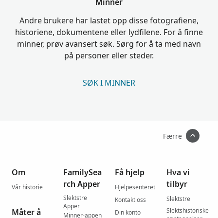
Minner
Andre brukere har lastet opp disse fotografiene,
historiene, dokumentene eller lydfilene. For å finne
minner, prøv avansert søk. Sørg for å ta med navn
på personer eller steder.
SØK I MINNER
Færre
Om
FamilySea
Få hjelp
Hva vi
rch Apper
tilbyr
Vår historie
Hjelpesenteret
Slektstre
Slektstre
Kontakt oss
Apper
Slektshistoriske
Måter å
Din konto
Minner-appen