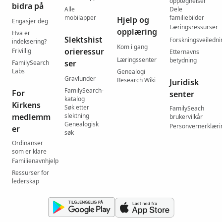
opptegnelser
bidra på
Alle
Dele
mobilapper
familiebilder
Hjelp og
Engasjer deg
Læringsressurser
opplæring
Hva er
Slektshist
Forskningsveiledni
indeksering?
Kom i gang
orieressur
Frivillig
Etternavns
Læringssenter
betydning
ser
FamilySearch
Labs
Genealogi
Gravlunder
Research Wiki
Juridisk
FamilySearch-
For
senter
katalog
Kirkens
Søk etter
FamilySeach
medlemm
slektning
brukervilkår
Genealogisk
Personvernerklæri
er
søk
Ordinanser
som er klare
Familienavnhjelp
Ressurser for
lederskap