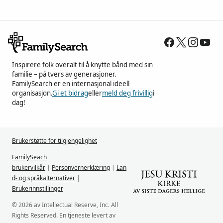
Inspirere folk overalt til å knytte bånd med sin
familie – på tvers av generasjoner.
FamilySearch er en internasjonal ideell
organisasjon.
Gi et bidrag
eller
meld deg frivillig
i
dag!
Brukerstøtte for tilgjengelighet
FamilySeach
brukervilkår
|
Personvernerklæring
|
Lan
d- og språkalternativer
|
Brukerinnstillinger
© 2026 av Intellectual Reserve, Inc. All
Rights Reserved. En tjeneste levert av