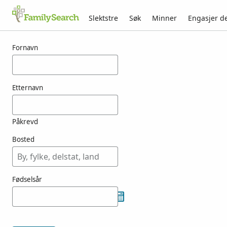
Slektstre
Søk
Minner
Engasjer d
Resultater for josbach
Fornavn
Etternavn
Påkrevd
Bosted
Fødselsår