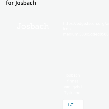
for Josbach
https://edge.fscdn.org/as
Josbach
icon-
medium.58305dded85682
Josbach
finnes
vanligvis i
Tyskland.
LÆR MER OM JOSBAC