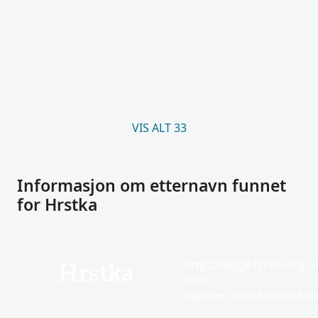
VIS ALT 33
Informasjon om etternavn funnet
for Hrstka
https://edge.fscdn.org/as
Hrstka
icon-
medium.58305dded85682