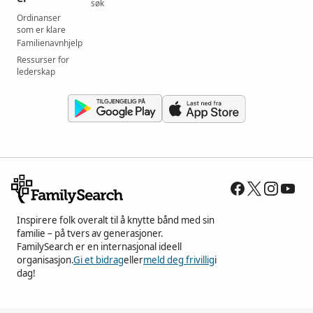
søk
Ordinanser
som er klare
Familienavnhjelp
Ressurser for
lederskap
Inspirere folk overalt til å knytte bånd med sin
familie – på tvers av generasjoner.
FamilySearch er en internasjonal ideell
organisasjon.
Gi et bidrag
eller
meld deg frivillig
i
dag!