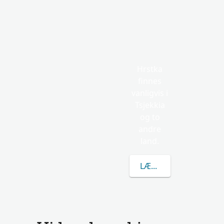
Hrstka
finnes
vanligvis i
Tsjekkia
og to
andre
land.
LÆR MER OM HRSTKA