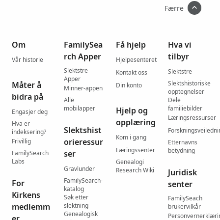
Færre
Om
FamilySea
Få hjelp
Hva vi
rch Apper
tilbyr
Vår historie
Hjelpesenteret
Slektstre
Slektstre
Kontakt oss
Apper
Slektshistoriske
Måter å
Din konto
Minner-appen
opptegnelser
bidra på
Alle
Dele
mobilapper
familiebilder
Hjelp og
Engasjer deg
Læringsressurser
opplæring
Hva er
Slektshist
Forskningsveiledni
indeksering?
Kom i gang
orieressur
Frivillig
Etternavns
Læringssenter
betydning
ser
FamilySearch
Labs
Genealogi
Gravlunder
Research Wiki
Juridisk
FamilySearch-
For
senter
katalog
Kirkens
Søk etter
FamilySeach
medlemm
slektning
brukervilkår
Genealogisk
Personvernerklæri
er