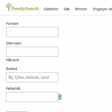
Slektstre
Søk
Minner
Engasjer d
Resultater for hrstka
Fornavn
Etternavn
Påkrevd
Bosted
Fødselsår