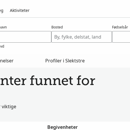
eg
Aktiviteter
navn
Bosted
Fødselsår
evd
nelser
Profiler i Slektstre
ter funnet for
viktige
Begivenheter