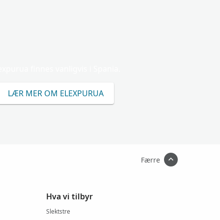
expurua finnes vanligvis i Spania.
LÆR MER OM ELEXPURUA
Færre
Hva vi tilbyr
Slektstre