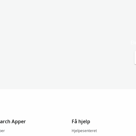
El
arch Apper
Få hjelp
per
Hjelpesenteret