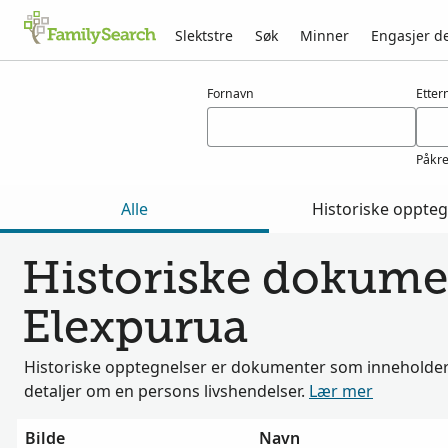
Slektstre
Søk
Minner
Engasjer d
Resultater for elexpurua
Fornavn
Etter
Påkr
Alle
Historiske oppteg
Historiske dokumen
Elexpurua
Historiske opptegnelser er dokumenter som inneholder 
detaljer om en persons livshendelser.
Lær mer
Bilde
Navn