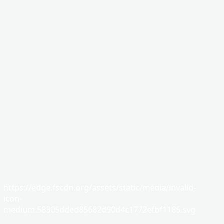
https://edge.fscdn.org/assets/static/media/invalid-
icon-
medium.58305dded85682d90d4c1772efbf1185.svg