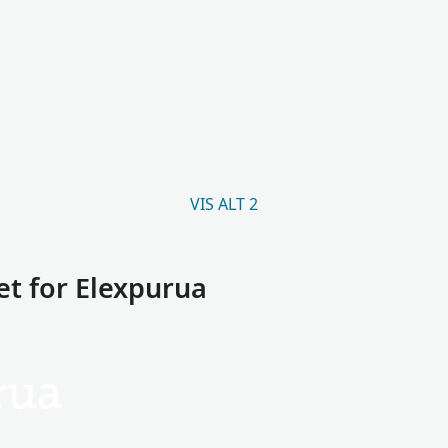
VIS ALT 2
t for Elexpurua
rua