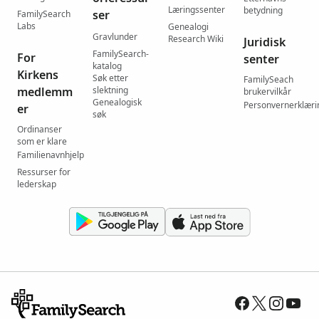
Læringssenter
betydning
ser
FamilySearch
Labs
Genealogi
Gravlunder
Research Wiki
Juridisk
FamilySearch-
For
senter
katalog
Kirkens
Søk etter
FamilySeach
medlemm
slektning
brukervilkår
Genealogisk
Personvernerklæri
er
søk
Ordinanser
som er klare
Familienavnhjelp
Ressurser for
lederskap