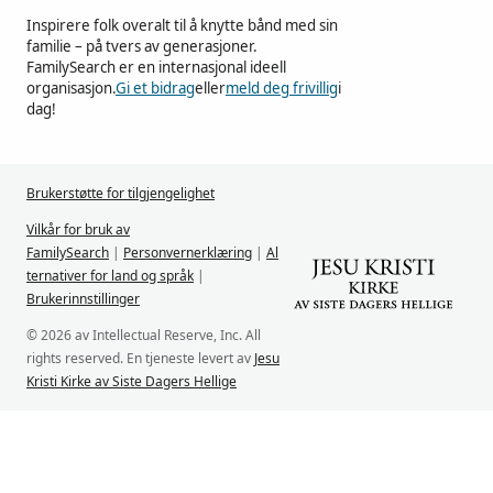
Inspirere folk overalt til å knytte bånd med sin
familie – på tvers av generasjoner.
FamilySearch er en internasjonal ideell
organisasjon.
Gi et bidrag
eller
meld deg frivillig
i
dag!
Brukerstøtte for tilgjengelighet
Vilkår for bruk av
FamilySearch
|
Personvernerklæring
|
Al
ternativer for land og språk
|
Brukerinnstillinger
© 2026 av Intellectual Reserve, Inc. All
rights reserved. En tjeneste levert av
Jesu
Kristi Kirke av Siste Dagers Hellige