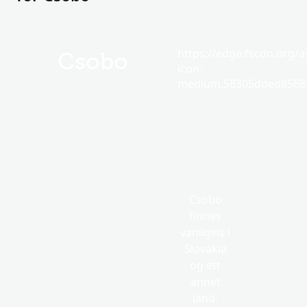
https://edge.fscdn.org/as
Csobo
icon-
medium.58305dded85682
Csobo
finnes
vanligvis i
Slovakia
og ett
annet
land.