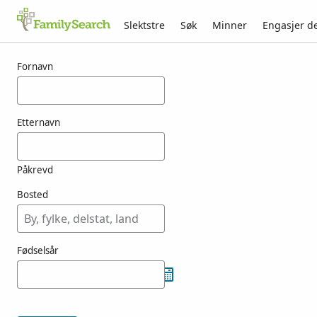
Slektstre
Søk
Minner
Engasjer d
Resultater for csobo
Fornavn
Etternavn
Påkrevd
Bosted
Fødselsår