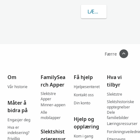
LÆR MER OM CSOBO
Færre
Om
FamilySea
Få hjelp
Hva vi
rch Apper
tilbyr
Vår historie
Hjelpesenteret
Slektstre
Slektstre
Kontakt oss
Apper
Slektshistoriske
Måter å
Din konto
Minner-appen
opptegnelser
bidra på
Alle
Dele
mobilapper
familiebilder
Hjelp og
Engasjer deg
Læringsressurser
opplæring
Hva er
Slektshist
Forskningsveiledni
indeksering?
Kom i gang
orieressur
Frivillig
Etternavns