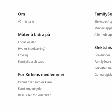
Om
FamilySe
Vår historie
Slektstre Ap
Minner-app
Måter å bidra på
Alle mobila
Engasjer deg
Slektshi
Hva er indeksering?
Frivillig
Gravlunder
FamilySearch Labs
FamilySearc
Søk etter sl
For Kirkens medlemmer
Genealogisk
Ordinanser som er klare
Familienavnhjelp
Ressurser for lederskap