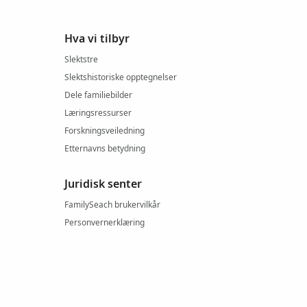
Hva vi tilbyr
Slektstre
Slektshistoriske opptegnelser
Dele familiebilder
Læringsressurser
Forskningsveiledning
Etternavns betydning
Juridisk senter
FamilySeach brukervilkår
Personvernerklæring