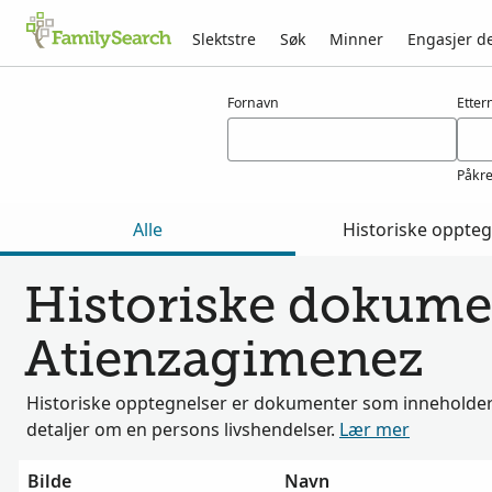
Slektstre
Søk
Minner
Engasjer d
Resultater for atienzagimenez
Fornavn
Etter
Påkr
Alle
Historiske oppteg
Historiske dokumen
Atienzagimenez
Historiske opptegnelser er dokumenter som inneholder 
detaljer om en persons livshendelser.
Lær mer
Bilde
Navn