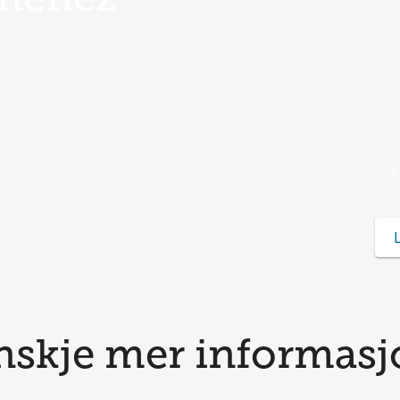
imenez
A
nskje mer informasjo