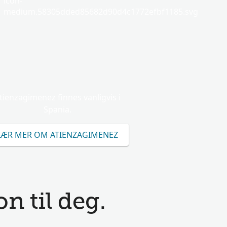
icon-
medium.58305dded85682d90d4c1772efbf1185.svg
tienzagimenez finnes vanligvis i
Spania.
LÆR MER OM ATIENZAGIMENEZ
n til deg.