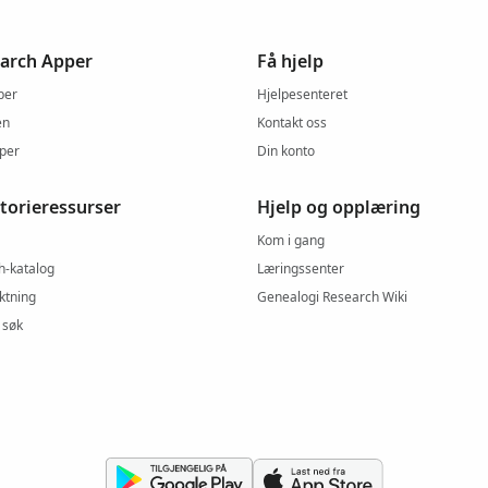
arch Apper
Få hjelp
per
Hjelpesenteret
en
Kontakt oss
pper
Din konto
storieressurser
Hjelp og opplæring
Kom i gang
h-katalog
Læringssenter
ektning
Genealogi Research Wiki
 søk