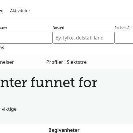
eg
Aktiviteter
navn
Bosted
Fødselsår
evd
nelser
Profiler i Slektstre
ter funnet for
viktige
Begivenheter