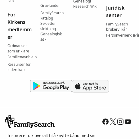
Labs
Genealogi
Gravlunder
Research Wiki
Juridisk
FamilySearch-
For
senter
katalog
Kirkens
Søk etter
FamilySeach
medlemm
slektning
brukervilkår
Genealogisk
Personvernerklæri
er
søk
Ordinanser
som er klare
Familienavnhjelp
Ressurser for
lederskap
Inspirere folk overalt til å knytte bånd med sin