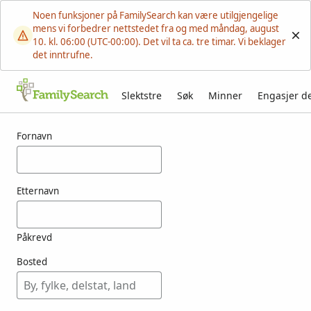
Noen funksjoner på FamilySearch kan være utilgjengelige
mens vi forbedrer nettstedet fra og med måndag, august
10. kl. 06:00 (UTC-00:00). Det vil ta ca. tre timar. Vi beklager
det inntrufne.
Slektstre
Søk
Minner
Engasjer d
Resultater for ashiba
Fornavn
Etternavn
Påkrevd
Bosted