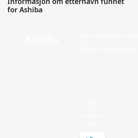
Informasjon om etternavn funnet
for Ashiba
https://edge.fscdn.org/as
Ashiba
icon-
medium.58305dded85682
Ashiba
finnes
vanligvis i
Japan.