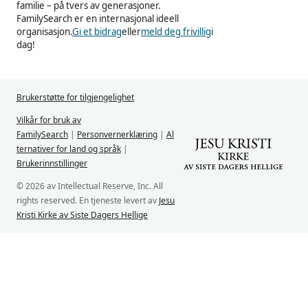
familie – på tvers av generasjoner.
FamilySearch er en internasjonal ideell
organisasjon.
Gi et bidrag
eller
meld deg frivillig
i
dag!
Brukerstøtte for tilgjengelighet
Vilkår for bruk av
FamilySearch
|
Personvernerklæring
|
Al
ternativer for land og språk
|
Brukerinnstillinger
© 2026 av Intellectual Reserve, Inc. All
rights reserved. En tjeneste levert av
Jesu
Kristi Kirke av Siste Dagers Hellige