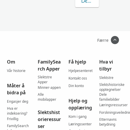
LÆR MER OM ASHIBA
Færre
Om
FamilySea
Få hjelp
Hva vi
rch Apper
tilbyr
Vår historie
Hjelpesenteret
Slektstre
Slektstre
Kontakt oss
Apper
Slektshistoriske
Måter å
Din konto
Minner-appen
opptegnelser
bidra på
Alle
Dele
mobilapper
familiebilder
Hjelp og
Engasjer deg
Læringsressurser
opplæring
Hva er
Slektshist
Forskningsveiledni
indeksering?
Kom i gang
orieressur
Frivillig
Etternavns
Læringssenter
betydning
ser
FamilySearch