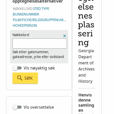
opptegnelsesalternativer
else
NØKKELORD
STED
TYPE
BUNKENUMMER
nes
FILM/FICHE/BILDEGRUPPENUMMER (DGS)
plas
HOVEDPERSON
seri
Nøkkelord
ng
Georgia
Søk etter gatenummer,
Depart
gateadresse, yrke eller sivilstand
ment of
Vis nøyaktig søk
Archives
and
SØK
History
Henvis
denne
samling
Vis oversettelse
en