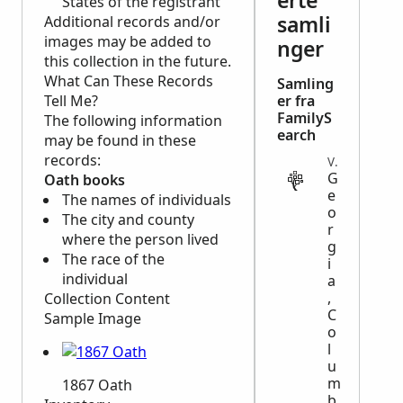
erte
States of the registrant
samli
Additional records and/or
images may be added to
nger
this collection in the future.
What Can These Records
Samling
Tell Me?
er fra
FamilyS
The following information
earch
may be found in these
records:
VITAL
G
Oath books
e
The names of individuals
o
The city and county
r
where the person lived
g
The race of the
i
individual
a
,
Collection Content
C
Sample Image
o
l
u
m
1867 Oath
b