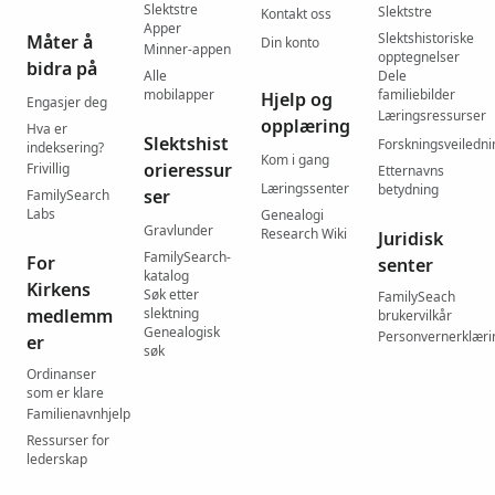
Slektstre
Slektstre
Kontakt oss
Apper
Slektshistoriske
Måter å
Din konto
Minner-appen
opptegnelser
bidra på
Alle
Dele
mobilapper
familiebilder
Hjelp og
Engasjer deg
Læringsressurser
opplæring
Hva er
Slektshist
Forskningsveiledni
indeksering?
Kom i gang
orieressur
Frivillig
Etternavns
Læringssenter
betydning
ser
FamilySearch
Labs
Genealogi
Gravlunder
Research Wiki
Juridisk
FamilySearch-
For
senter
katalog
Kirkens
Søk etter
FamilySeach
medlemm
slektning
brukervilkår
Genealogisk
Personvernerklæri
er
søk
Ordinanser
som er klare
Familienavnhjelp
Ressurser for
lederskap