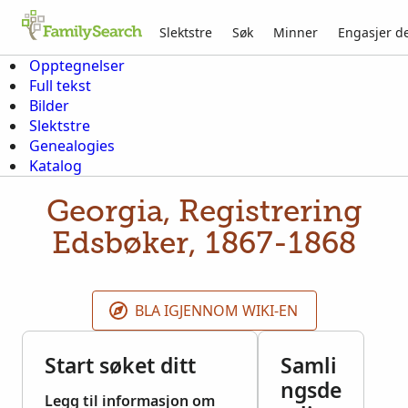
Slektstre
Søk
Minner
Engasjer d
Opptegnelser
Full tekst
Bilder
Slektstre
Genealogies
Katalog
Georgia, Registrering
Edsbøker, 1867-1868
BLA IGJENNOM WIKI-EN
Start søket ditt
Samli
ngsde
Legg til informasjon om