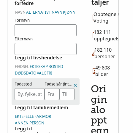
taljer
forfedre
NAVN
ALTERNATIVT NAVN
KJØNN
Opptegnelsestyp
Fornavn
Voting
182 111
opptegnelser
Etternavn
182 110
personer
Legg til livshendelse
FØDSEL
EKTESKAP
BOSTED
49 808
DØDSDATO
VALGFRI
bilder
Fødested
Fødselsår (intervall)
Ori
gin
Legg til familiemedlem
alo
EKTEFELLE
FAR
MOR
ppt
ANNEN PERSON
Legg til
egn