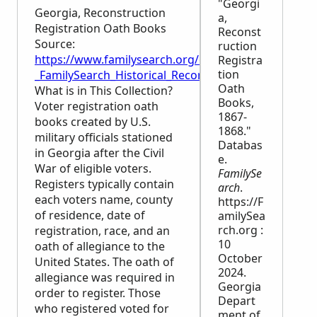
"Georgi
Georgia, Reconstruction
a,
Registration Oath Books
Reconst
Source:
ruction
https://www.familysearch.org/en/wiki/Georgia,_Rec
Registra
tion
_FamilySearch_Historical_Records
Oath
What is in This Collection?
Books,
Voter registration oath
1867-
books created by U.S.
1868."
military officials stationed
Databas
in Georgia after the Civil
e.
War of eligible voters.
FamilySe
Registers typically contain
arch
.
each voters name, county
https://F
of residence, date of
amilySea
rch.org :
registration, race, and an
10
oath of allegiance to the
October
United States. The oath of
2024.
allegiance was required in
Georgia
order to register. Those
Depart
who registered voted for
ment of