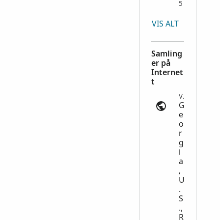
5
VIS ALT
Samling
er på
Internet
t
Voting Records | ancestry.com
G
e
o
r
g
i
a
,
U
.
S
.,
R