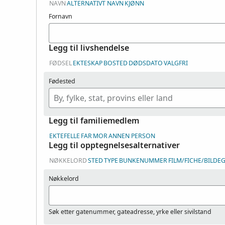
NAVN
ALTERNATIVT NAVN
KJØNN
Fornavn
Legg til livshendelse
FØDSEL
EKTESKAP
BOSTED
DØDSDATO
VALGFRI
Fødested
Legg til familiemedlem
EKTEFELLE
FAR
MOR
ANNEN PERSON
Legg til opptegnelsesalternativer
NØKKELORD
STED
TYPE
BUNKENUMMER
FILM/FICHE/BILD
Nøkkelord
Søk etter gatenummer, gateadresse, yrke eller sivilstand