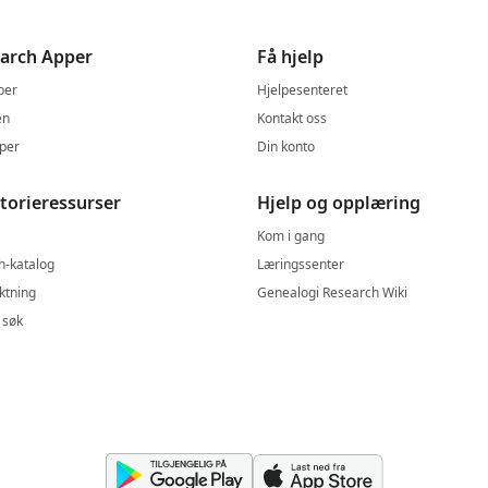
arch Apper
Få hjelp
per
Hjelpesenteret
en
Kontakt oss
pper
Din konto
storieressurser
Hjelp og opplæring
Kom i gang
h-katalog
Læringssenter
ektning
Genealogi Research Wiki
 søk