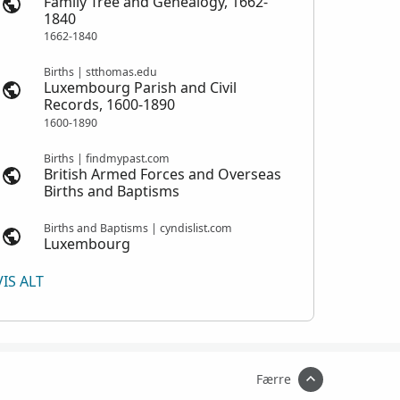
Family Tree and Genealogy, 1662-
1840
1662-1840
Births | stthomas.edu
Luxembourg Parish and Civil
Records, 1600-1890
1600-1890
Births | findmypast.com
British Armed Forces and Overseas
Births and Baptisms
Births and Baptisms | cyndislist.com
Luxembourg
VIS ALT
Færre