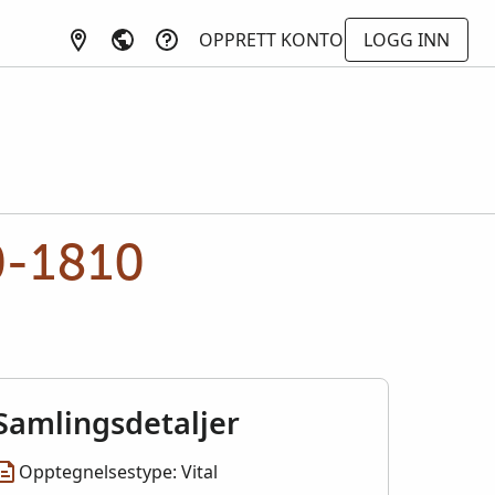
OPPRETT KONTO
LOGG INN
0-1810
Samlingsdetaljer
Opptegnelsestype: Vital