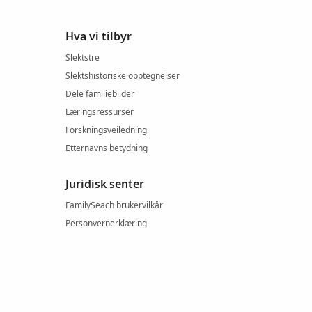
Hva vi tilbyr
Slektstre
Slektshistoriske opptegnelser
Dele familiebilder
Læringsressurser
Forskningsveiledning
Etternavns betydning
Juridisk senter
FamilySeach brukervilkår
Personvernerklæring