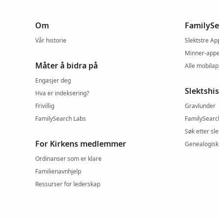
Om
FamilySe
Vår historie
Slektstre Ap
Minner-app
Måter å bidra på
Alle mobila
Engasjer deg
Slektshi
Hva er indeksering?
Frivillig
Gravlunder
FamilySearch Labs
FamilySearc
Søk etter sl
For Kirkens medlemmer
Genealogisk
Ordinanser som er klare
Familienavnhjelp
Ressurser for lederskap