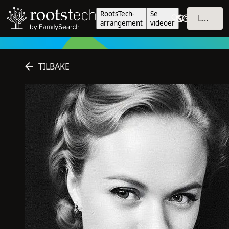
RootsTech-
Se
LOGG INN
arrangement
videoer
TILBAKE