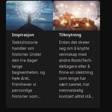
Inspirasjon
Tilknytning
Slektshistorie
Enten det dreier
handler om
seg om å knytte
historier. Under
vennskap med
den tre dager
andre RootsTech-
lange
deltagere eller å
begivenheten, og
finne en slektning
hele året,
som lenge har
fremhever vi
vært savnet, har
personlige
menneskelig
historier som
kontakt alltid stått
oppløfter,
sentralt i
inspirerer og
RootsTech.