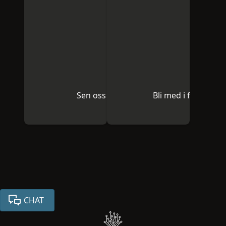
Sen oss en e-post
Bli med i fellesskap
CHAT