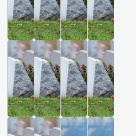
Å
Å
Å
Å
ค์
의
C
a
a
R
R
R
R
료
h
r
D
D
D
D
a
k
원
1
1
1
1
n
i
장
0
0
3
4
g
v
례
0
9
F
8
B
K
S
C
P
,
식
M
A
i
5
r
e
a
a
h
U
장
i
n
i
r
i
m
s
P
u
k
t
s
p
t
e
r
l
e
h
o
K
K
K
K
i
i
a
e
a
a
e
s
e
g
I
I
I
I
s
n
n
r
k
i
H
b
r
a
R
R
R
R
h
g
,
,
,
n
o
u
m
R
K
K
K
K
C
t
N
T
M
e
E
E
E
E
u
r
e
o
o
o
o
e
u
G
G
G
G
s
y
n
a
l
n
r
n
e
Å
Å
Å
Å
e
R
M
d
u
,
t
n
a
R
R
R
R
C
d
e
C
m
R
h
e
n
D
D
D
D
b
o
e
s
e
g
m
e
1
1
1
1
i
c
r
s
C
m
o
m
5
6
6
6
a
k
n
e
h
e
r
e
1
0
-
t
C
B
M
D
,
i
M
e
i
t
i
t
E
t
1
h
h
i
i
r
C
n
a
,
a
e
a
e
r
g
n
e
s
h
1
S
a
g
r
U
n
r
l
r
i
R
k
w
n
h
i
n
t
A
3
e
g
K
K
H
H
y
y
s
a
o
,
a
a
a
i
M
a
v
S
c
I
I
I
I
t
p
w
A
d
m
n
t
a
t
e
z
t
R
R
S
S
i
i
c
r