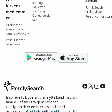
senter
katalog
Kirkens
Søk etter
FamilySeach
medlemm
slektning
brukervilkår
Genealogisk
Personvernerklæri
er
søk
Ordinanser
som er klare
Familienavnhjelp
Ressurser for
lederskap
Inspirere folk overalt til å knytte bånd med sin
familie – på tvers av generasjoner.
FamilySearch er en internasjonal ideell
organisasjon.
Gi et bidrag
eller
meld deg frivillig
i