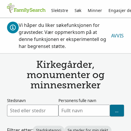
Slektstre
Søk
Minner
Engasjer d
Vi håper du liker søkefunksjonen for
gravsteder. Vær oppmerksom på at
AVVIS
denne funksjonen er eksperimentell og
har begrenset støtte.
Kirkegårder,
monumenter og
minnesmerker
Stedsnavn
Personens fulle navn
SØK
Filtrer etter:
Stedskategori
Se steder for min slekt