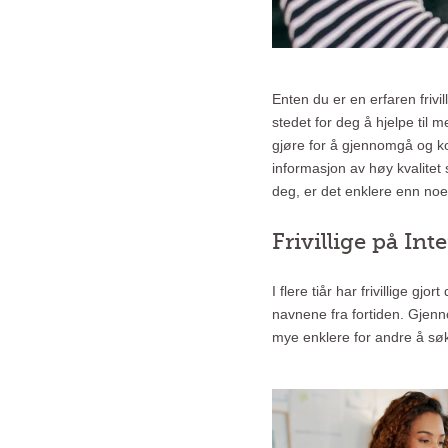
Enten du er en erfaren frivi
stedet for deg å hjelpe til 
gjøre for å gjennomgå og kor
informasjon av høy kvalitet
deg, er det enklere enn noen
Frivillige på In
I flere tiår har frivillige g
navnene fra fortiden. Gjenno
mye enklere for andre å søk