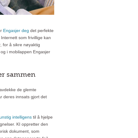
er
Engasjer deg
det perfekte
Internett som frivillige kan
 for å sikre nøyaktig
og i mobilappen Engasjer
bber sammen
og avdekke de glemte
r deres innsats gjort det
unstig intelligens
til å hjelpe
egnelser. KI oppretter den
torisk dokument, som