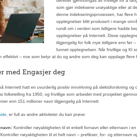
deretter gjennomgås av frivillige for å fa
som gjør indeksene unøyaktige eller at 
denne indekseringsprosessen, har flere h
opptegnelser blitt produsert i mange om
rundt om i verden som tidligere hadde begr
opptegnelser på Internett. Disse opptegne
tilgjengelig for folk
mye tidligere
enn før – 
funnet opptegnelsen. Når frivillige og KI s
r effektivt – noe som betyr at du og andre som deg kan oppdage flere f
er med Engasjer deg
 på Internett hatt en uvurderlig positiv innvirkning på slektsforskning og
s folketelling fra 1950, og frivillige som arbeidet med prosjektet gjen
mer enn 151 millioner navn tilgjengelig på Internett.
side
, er full av andre aktiviteter du kan prøve:
 navn:
Kontroller nøyaktigheten til et enkelt fornavn eller etternavn i e
:
Kontroller nøyaktigheten til et helt navn – prefikser, for- og etternavn o