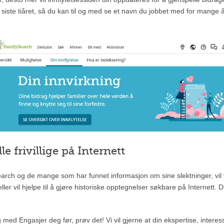
t siste tiåret, så du kan til og med se et navn du jobbet med for mange
lle frivillige på Internett
ch og de mange som har funnet informasjon om sine slektninger, vil vi g
ler vil hjelpe til å gjøre historiske opptegnelser søkbare på Internett. D
llig med Engasjer deg før, prøv det! Vi vil gjerne at din ekspertise, int