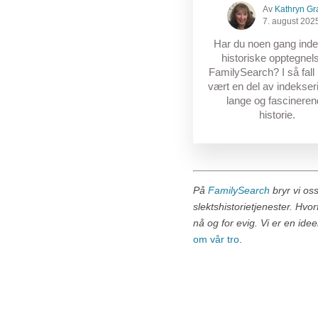
Av
Kathryn Gr
7. august 202
Har du noen gang inde
historiske opptegnels
FamilySearch? I så fall
vært en del av indekse
lange og fascinere
historie.
På
FamilySearch
bryr vi os
slektshistorietjenester. Hvo
nå og for evig. Vi er en ide
om vår tro
.