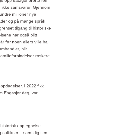
nge opp datagenererte feil
de ikke samsvarer. Gjennom
undre millioner nye
råder og på mange språk
enset tilgang til historiske
lsene har også blitt
år før noen ellers ville ha
amhandler, blir
amilieforbindelser raskere.
 oppdagelser. I 2022 fikk
nom Engasjer deg, var
n historisk opptegnelse.
g suffikser – samtidig i en