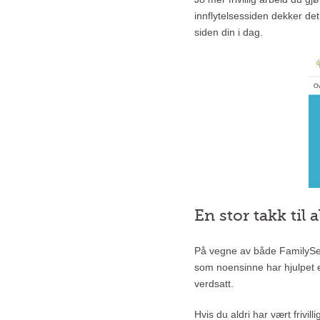
innflytelsessiden dekker de
siden din i dag.
En stor takk til a
På vegne av både FamilySear
som noensinne har hjulpet el
verdsatt.
Hvis du aldri har vært frivi