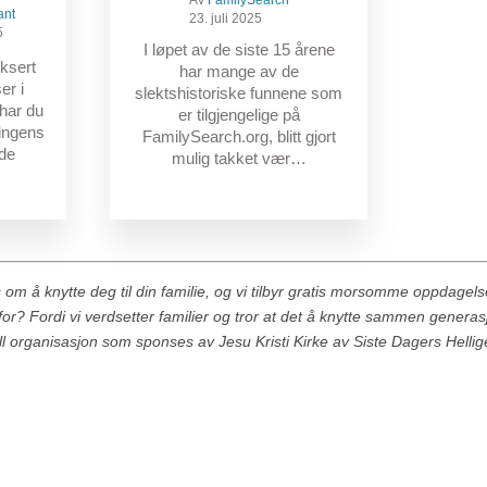
Av
FamilySearch
ant
23. juli 2025
5
I løpet av de siste 15 årene
ksert
har mange av de
er i
slektshistoriske funnene som
 har du
er tilgjengelige på
ringens
FamilySearch.org, blitt gjort
nde
mulig takket vær…
s om å knytte deg til din familie, og vi tilbyr gratis morsomme oppdagel
rfor? Fordi vi verdsetter familier og tror at det å knytte sammen generas
ell organisasjon som sponses av Jesu Kristi Kirke av Siste Dagers Helli