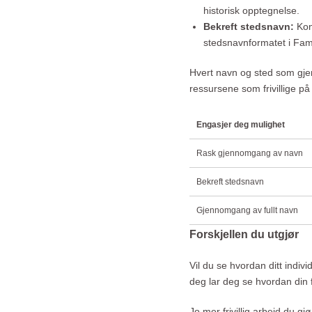
historisk opptegnelse.
Bekreft stedsnavn:
Kon
stedsnavnformatet i Fa
Hvert navn og sted som gje
ressursene som frivillige p
Engasjer deg mulighet
Rask gjennomgang av navn
Bekreft stedsnavn
Gjennomgang av fullt navn
Forskjellen du utgjør
Vil du se hvordan ditt indivi
deg lar deg se hvordan din fr
Jo mer frivillig arbeid du g