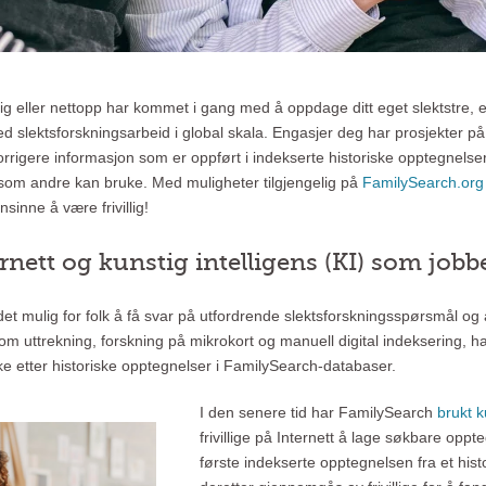
llig eller nettopp har kommet i gang med å oppdage ditt eget slektstre, 
med slektsforskningsarbeid i global skala. Engasjer deg har prosjekter på 
rigere informasjon som er oppført i indekserte historiske opptegnelser,
 som andre kan bruke. Med muligheter tilgjengelig på
FamilySearch.org
sinne å være frivillig!
ternett og kunstig intelligens (KI) som jo
jort det mulig for folk å få svar på utfordrende slektsforskningsspørsmål 
m uttrekning, forskning på mikrokort og manuell digital indeksering, ha
e etter historiske opptegnelser i FamilySearch-databaser.
I den senere tid har FamilySearch
brukt k
frivillige på Internett å lage søkbare oppt
første indekserte opptegnelsen fra et his