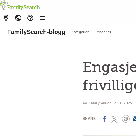
FamilySearch-blogg
Kategorier
Abonner
Engasje
frivill
Av
FamilySearch
2. juli 2025
Facebook
X
Pinterest
SHARE