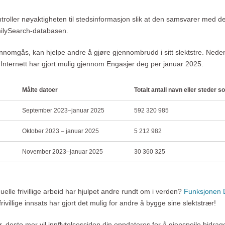
troller nøyaktigheten til stedsinformasjon slik at den samsvarer med d
milySearch-databasen.
nnomgås, kan hjelpe andre å gjøre gjennombrudd i sitt slektstre. Nede
å Internett har gjort mulig gjennom Engasjer deg per januar 2025.
Målte datoer
Totalt antall navn eller steder 
September 2023–januar 2025
592 320 985
Oktober 2023 – januar 2025
5 212 982
November 2023–januar 2025
30 360 325
duelle frivillige arbeid har hjulpet andre rundt om i verden?
Funksjonen D
ivillige innsats har gjort det mulig for andre å bygge sine slektstrær!
jør, desto mer vil innflytelsessiden din oppdateres for å gjenspeile bidr