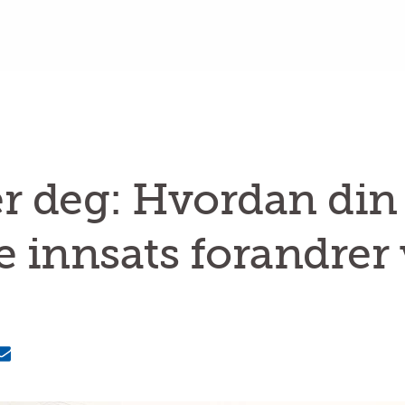
r deg: Hvordan din
ige innsats forandrer
MailText