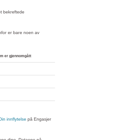
et bekreftede
nfor er bare noen av
som er gjennomgått
in innflytelse
på Engasjer
agene dine. Dataene på