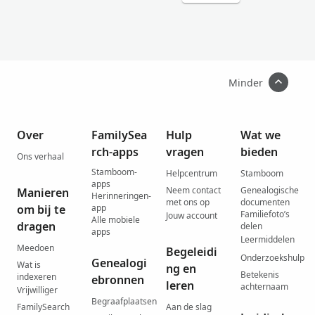
Minder
Over
FamilySea
Hulp
Wat we
rch-apps
vragen
bieden
Ons verhaal
Stamboom-
Helpcentrum
Stamboom
apps
Neem contact
Genealogische
Manieren
Herinneringen-
met ons op
documenten
om bij te
app
Familiefoto’s
Jouw account
Alle mobiele
dragen
delen
apps
Leermiddelen
Meedoen
Begeleidi
Onderzoekshulp
Genealogi
Wat is
ng en
Betekenis
indexeren
ebronnen
leren
achternaam
Vrijwilliger
Begraafplaatsen
FamilySearch
Aan de slag