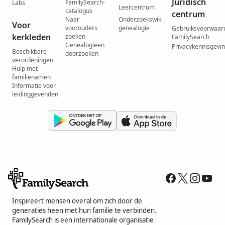
Juridisch
FamilySearch-
Labs
Leercentrum
catalogus
centrum
Naar
Onderzoekswiki
Voor
voorouders
genealogie
Gebruiksvoorwaar
kerkleden
zoeken
FamilySearch
Genealogieën
Privacykennisgevi
Beschikbare
doorzoeken
verordeningen
Hulp met
familienamen
Informatie voor
leidinggevenden
Inspireert mensen overal om zich door de
generaties heen met hun familie te verbinden.
FamilySearch is een internationale organisatie