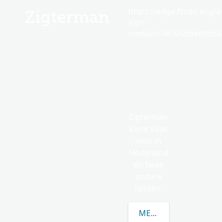
https://edge.fscdn.org/as
Zigterman
icon-
medium.58305dded85682
Zigterman
komt vaak
voor in
Nederland
en twee
andere
landen.
MEER OVER ZIGTERM