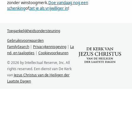
zonder winstoogmerk.
Doe vandaag nog een
schenking
of
zet je als vrijwilliger in
!
Toegankelijkheidsondersteuning
Gebruiksvoorwaarden
FamilySearch
|
Privacykennisgeving
|
La
nd- en taalopties
|
Cookievoorkeuren
© 2026 by Intellectual Reserve, Inc. All
rights reserved. Een dienst van De Kerk
van
Jezus Christus van de Heiligen der
Laatste Dagen