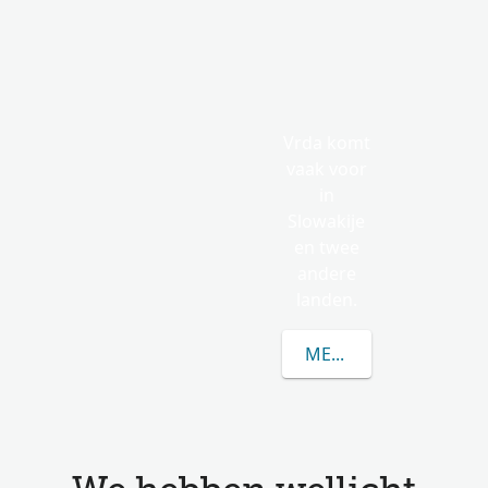
Vrda komt
vaak voor
in
Slowakije
en twee
andere
landen.
MEER OVER VRDA