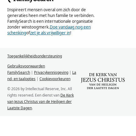
Inspireert mensen overal om zich door de
generaties heen met hun familie te verbinden.
FamilySearch is een internationale organisatie
zonder winstoogmerk.
Doe vandaag nog een
schenking
of
zet je als vrijwilliger in
!
Toegankelijkheidsondersteuning
Gebruiksvoorwaarden
FamilySearch
|
Privacykennisgeving
|
La
nd- en taalopties
|
Cookievoorkeuren
© 2026 by Intellectual Reserve, Inc. All
rights reserved. Een dienst van
De Kerk
van Jezus Christus van de Heiligen der
Laatste Dagen
.