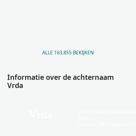
ALLE 163.855 BEKIJKEN
Informatie over de achternaam
Vrda
https://edge.fscdn.org/as
Vrda
icon-
medium.58305dded85682