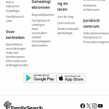
Genealogi
Wat is
ng en
Betekenis
indexeren
ebronnen
leren
achternaam
Vrijwilliger
Begraafplaatsen
FamilySearch
Aan de slag
Juridisch
FamilySearch-
Labs
Leercentrum
catalogus
centrum
Naar
Onderzoekswiki
Voor
voorouders
genealogie
Gebruiksvoorwaar
kerkleden
zoeken
FamilySearch
Genealogieën
Privacykennisgevi
Beschikbare
doorzoeken
verordeningen
Hulp met
familienamen
Informatie voor
leidinggevenden