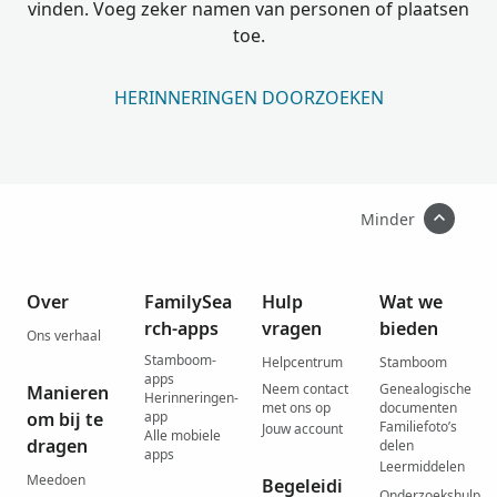
vinden. Voeg zeker namen van personen of plaatsen
toe.
HERINNERINGEN DOORZOEKEN
Minder
Over
FamilySea
Hulp
Wat we
rch-apps
vragen
bieden
Ons verhaal
Stamboom-
Helpcentrum
Stamboom
apps
Neem contact
Genealogische
Manieren
Herinneringen-
met ons op
documenten
om bij te
app
Familiefoto’s
Jouw account
Alle mobiele
dragen
delen
apps
Leermiddelen
Meedoen
Begeleidi
Onderzoekshulp