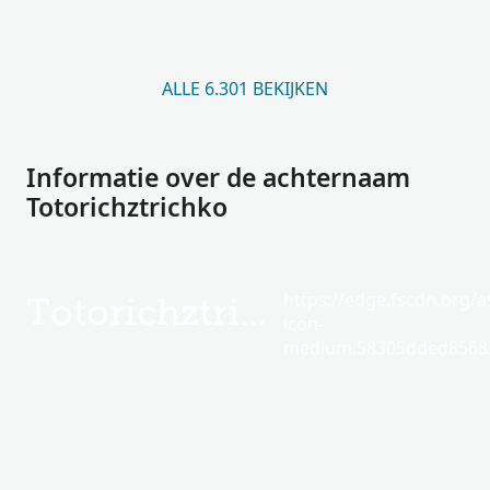
ALLE 6.301 BEKIJKEN
Informatie over de achternaam
Totorichztrichko
https://edge.fscdn.org/as
Totorichztrichko
icon-
medium.58305dded85682