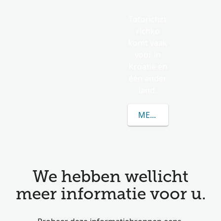
Totorichzt
richko
komt vaak
voor in
Kroatië en
één ander
land.
MEER OVER TOTORIC
We hebben wellicht
meer informatie voor u.