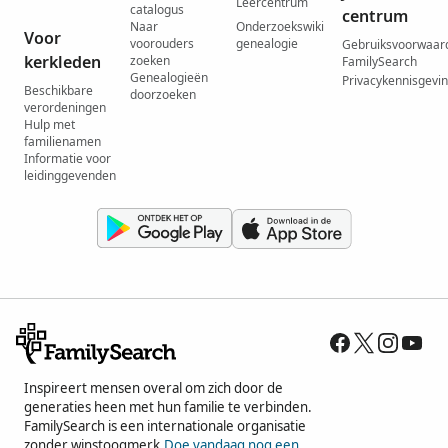
Leercentrum
catalogus
centrum
Naar
Onderzoekswiki
Voor
voorouders
genealogie
Gebruiksvoorwaar
kerkleden
zoeken
FamilySearch
Genealogieën
Privacykennisgevi
Beschikbare
doorzoeken
verordeningen
Hulp met
familienamen
Informatie voor
leidinggevenden
Inspireert mensen overal om zich door de
generaties heen met hun familie te verbinden.
FamilySearch is een internationale organisatie
zonder winstoogmerk.
Doe vandaag nog een