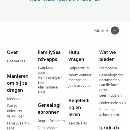
Minder
Over
FamilySea
Hulp
Wat we
rch-apps
vragen
bieden
Ons verhaal
Stamboom-
Helpcentrum
Stamboom
apps
Neem contact
Genealogische
Manieren
Herinneringen-
met ons op
documenten
om bij te
app
Familiefoto’s
Jouw account
Alle mobiele
dragen
delen
apps
Leermiddelen
Meedoen
Begeleidi
Onderzoekshulp
Genealogi
Wat is
ng en
Betekenis
indexeren
ebronnen
leren
achternaam
Vrijwilliger
Begraafplaatsen
FamilySearch
Aan de slag
Juridisch
FamilySearch-
Labs