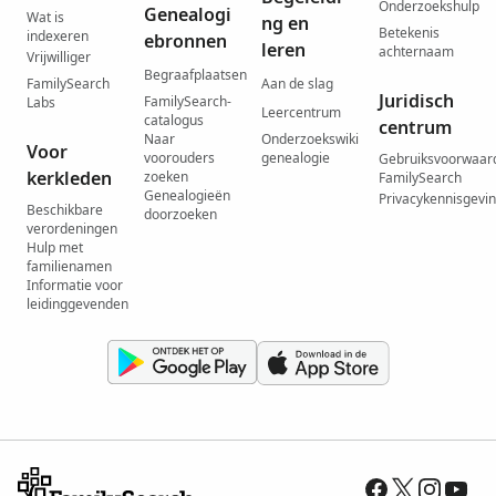
Onderzoekshulp
Genealogi
Wat is
ng en
Betekenis
indexeren
ebronnen
leren
achternaam
Vrijwilliger
Begraafplaatsen
FamilySearch
Aan de slag
Juridisch
FamilySearch-
Labs
Leercentrum
catalogus
centrum
Naar
Onderzoekswiki
Voor
voorouders
genealogie
Gebruiksvoorwaar
kerkleden
zoeken
FamilySearch
Genealogieën
Privacykennisgevi
Beschikbare
doorzoeken
verordeningen
Hulp met
familienamen
Informatie voor
leidinggevenden