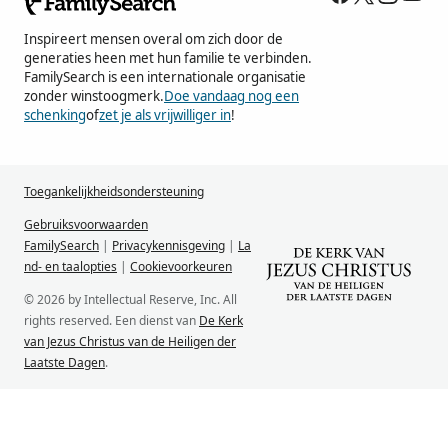
Inspireert mensen overal om zich door de
generaties heen met hun familie te verbinden.
FamilySearch is een internationale organisatie
zonder winstoogmerk.
Doe vandaag nog een
schenking
of
zet je als vrijwilliger in
!
Toegankelijkheidsondersteuning
Gebruiksvoorwaarden
FamilySearch
|
Privacykennisgeving
|
La
nd- en taalopties
|
Cookievoorkeuren
© 2026 by Intellectual Reserve, Inc. All
rights reserved. Een dienst van
De Kerk
van Jezus Christus van de Heiligen der
Laatste Dagen
.