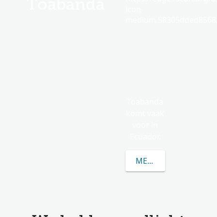
Toabanda
icon-
medium.58305dded85682
Toabanda
komt vaak
voor in
Ecuador.
MEER OVER TOABAN